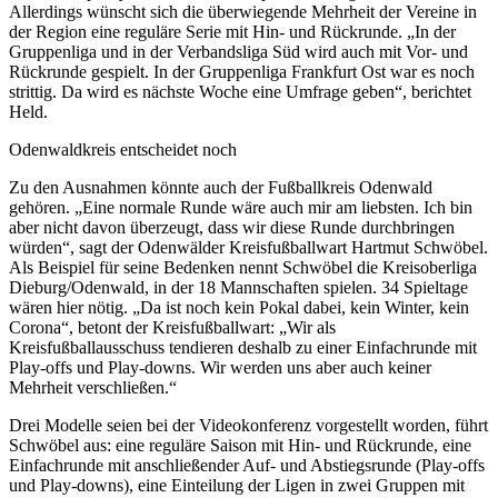
Allerdings wünscht sich die überwiegende Mehrheit der Vereine in
der Region eine reguläre Serie mit Hin- und Rückrunde. „In der
Gruppenliga und in der Verbandsliga Süd wird auch mit Vor- und
Rückrunde gespielt. In der Gruppenliga Frankfurt Ost war es noch
strittig. Da wird es nächste Woche eine Umfrage geben“, berichtet
Held.
Odenwaldkreis entscheidet noch
Zu den Ausnahmen könnte auch der Fußballkreis Odenwald
gehören. „Eine normale Runde wäre auch mir am liebsten. Ich bin
aber nicht davon überzeugt, dass wir diese Runde durchbringen
würden“, sagt der Odenwälder Kreisfußballwart Hartmut Schwöbel.
Als Beispiel für seine Bedenken nennt Schwöbel die Kreisoberliga
Dieburg/Odenwald, in der 18 Mannschaften spielen. 34 Spieltage
wären hier nötig. „Da ist noch kein Pokal dabei, kein Winter, kein
Corona“, betont der Kreisfußballwart: „Wir als
Kreisfußballausschuss tendieren deshalb zu einer Einfachrunde mit
Play-offs und Play-downs. Wir werden uns aber auch keiner
Mehrheit verschließen.“
Drei Modelle seien bei der Videokonferenz vorgestellt worden, führt
Schwöbel aus: eine reguläre Saison mit Hin- und Rückrunde, eine
Einfachrunde mit anschließender Auf- und Abstiegsrunde (Play-offs
und Play-downs), eine Einteilung der Ligen in zwei Gruppen mit