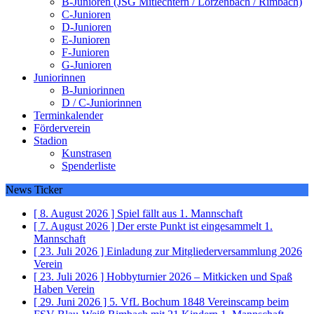
B-Junioren (JSG Mitlechtern / Lörzenbach / Rimbach)
C-Junioren
D-Junioren
E-Junioren
F-Junioren
G-Junioren
Juniorinnen
B-Juniorinnen
D / C-Juniorinnen
Terminkalender
Förderverein
Stadion
Kunstrasen
Spenderliste
News Ticker
[ 8. August 2026 ]
Spiel fällt aus
1. Mannschaft
[ 7. August 2026 ]
Der erste Punkt ist eingesammelt
1.
Mannschaft
[ 23. Juli 2026 ]
Einladung zur Mitgliederversammlung 2026
Verein
[ 23. Juli 2026 ]
Hobbyturnier 2026 – Mitkicken und Spaß
Haben
Verein
[ 29. Juni 2026 ]
5. VfL Bochum 1848 Vereinscamp beim