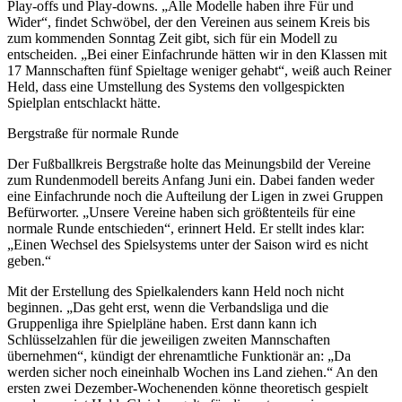
Play-offs und Play-downs. „Alle Modelle haben ihre Für und
Wider“, findet Schwöbel, der den Vereinen aus seinem Kreis bis
zum kommenden Sonntag Zeit gibt, sich für ein Modell zu
entscheiden. „Bei einer Einfachrunde hätten wir in den Klassen mit
17 Mannschaften fünf Spieltage weniger gehabt“, weiß auch Reiner
Held, dass eine Umstellung des Systems den vollgespickten
Spielplan entschlackt hätte.
Bergstraße für normale Runde
Der Fußballkreis Bergstraße holte das Meinungsbild der Vereine
zum Rundenmodell bereits Anfang Juni ein. Dabei fanden weder
eine Einfachrunde noch die Aufteilung der Ligen in zwei Gruppen
Befürworter. „Unsere Vereine haben sich größtenteils für eine
normale Runde entschieden“, erinnert Held. Er stellt indes klar:
„Einen Wechsel des Spielsystems unter der Saison wird es nicht
geben.“
Mit der Erstellung des Spielkalenders kann Held noch nicht
beginnen. „Das geht erst, wenn die Verbandsliga und die
Gruppenliga ihre Spielpläne haben. Erst dann kann ich
Schlüsselzahlen für die jeweiligen zweiten Mannschaften
übernehmen“, kündigt der ehrenamtliche Funktionär an: „Da
werden sicher noch eineinhalb Wochen ins Land ziehen.“ An den
ersten zwei Dezember-Wochenenden könne theoretisch gespielt