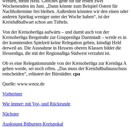
werden, meint Held. Gleiches gelte für die ersten zwei
Wochenenden im Juni. „Dann könnte zum Beispiel Ostern für
Nachholtermine frei bleiben. Außerdem könnten wir den einen oder
anderen Spieltag weniger unter der Woche haben“, ist der
Kreisfußballwart schon am Tüfteln.
Von der Kreisoberliga aufwärts – und damit auch von der
Kreisoberliga Bergstraße zur Gruppenliga Darmstadt – werde es in
der kommenden Spielzeit keine Relegation geben, kündigt Held
derweil an. Die Ausnahme in Hessens oberen Klassen bildet die
Hessenliga, die mit der Regionalliga Südwest verzahnt ist.
Ob es eine Relegationsrunde von der Kreisoberliga zur Kreisliga A
geben werde, sei noch offen. „Das muss der Kreisfußballausschuss
entscheiden“, erläutert der Bürstädter.
cpa
Quelle: www.wnoz.de
Vorheriger
Wie immer: mit Vor- und Rückrunde
Nächster
Auslosung Bitburger-Kreispokal