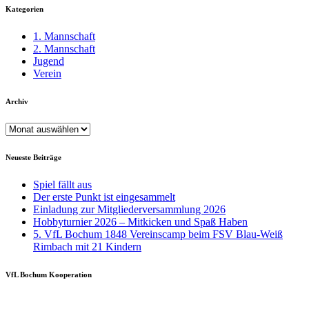
Kategorien
1. Mannschaft
2. Mannschaft
Jugend
Verein
Archiv
Archiv
Neueste Beiträge
Spiel fällt aus
Der erste Punkt ist eingesammelt
Einladung zur Mitgliederversammlung 2026
Hobbyturnier 2026 – Mitkicken und Spaß Haben
5. VfL Bochum 1848 Vereinscamp beim FSV Blau-Weiß
Rimbach mit 21 Kindern
VfL Bochum Kooperation