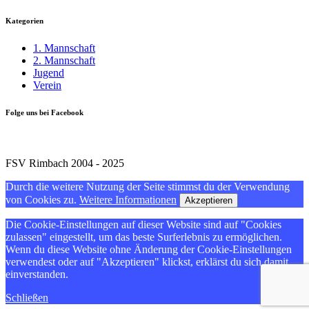
Kategorien
1. Mannschaft
2. Mannschaft
Jugend
Verein
Folge uns bei Facebook
FSV Rimbach 2004 - 2025
Durch die weitere Nutzung der Seite stimmst du der Verwendung
von Cookies zu.
Weitere Informationen
Akzeptieren
Die Cookie-Einstellungen auf dieser Website sind auf "Cookies
zulassen" eingestellt, um das beste Surferlebnis zu ermöglichen.
Wenn du diese Website ohne Änderung der Cookie-Einstellungen
verwendest oder auf "Akzeptieren" klickst, erklärst du sich damit
einverstanden.
Schließen