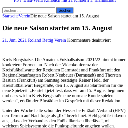
FSV Blau-Weiß Rimbach mit 21 Kindern
1. Mannschaft
Suchen
nach:
Startseite
Verein
Die neue Saison startet am 15. August
Die neue Saison startet am 15. August
für
21. Juni 2021
Roland Rettig
Verein
Kommentare deaktiviert
Die
neue
Saison
Kreis Bergstraße. Die Amateur-Fußballsaison 2021/22 nimmt immer
startet
konkretere Formen an. Nach der Videokonferenz der
am
Kreisfußballwarte der Regionen Darmstadt und Frankfurt mit den
15.
Regionalbeauftragten Robert Neubauer (Darmstadt) und Thorsten
August
Bastian (Frankfurt) am Samstag bestätigte Reiner Held, der
Kreisfußballwart Bergstraße, den 15. August als Starttermin für die
neue Spielzeit. „Es steht jetzt fest, dass wir am 15. August beginnen
und dass wir im Kreis Bergstraße eine normale Runde spielen
werden“, erklärt der Bürstädter im Gespräch mit dieser Redaktion.
Unter der Woche hatte schon der Hessische Fußball-Verband (HFV)
den Termin auf Nachfrage als „fix“ bezeichnet. Held geht fest davon
aus, „dass der Verband es den Fußballkreisen überlässt“, mit
welchem Spielsystem sie die Punktspielrunde angehen wollen.