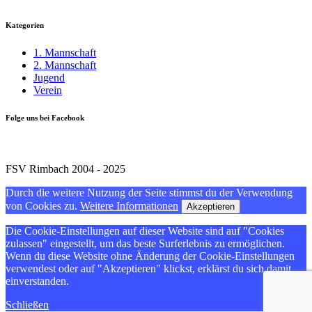
Kategorien
1. Mannschaft
2. Mannschaft
Jugend
Verein
Folge uns bei Facebook
FSV Rimbach 2004 - 2025
Durch die weitere Nutzung der Seite stimmst du der Verwendung
von Cookies zu.
Weitere Informationen
Akzeptieren
Die Cookie-Einstellungen auf dieser Website sind auf "Cookies
zulassen" eingestellt, um das beste Surferlebnis zu ermöglichen.
Wenn du diese Website ohne Änderung der Cookie-Einstellungen
verwendest oder auf "Akzeptieren" klickst, erklärst du sich damit
einverstanden.
Schließen