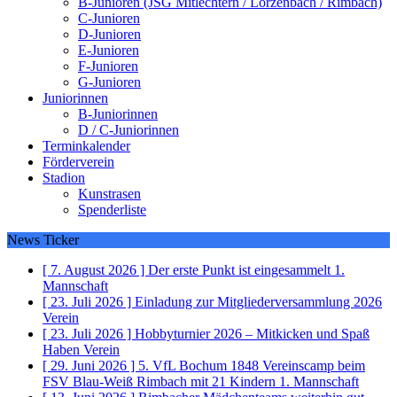
B-Junioren (JSG Mitlechtern / Lörzenbach / Rimbach)
C-Junioren
D-Junioren
E-Junioren
F-Junioren
G-Junioren
Juniorinnen
B-Juniorinnen
D / C-Juniorinnen
Terminkalender
Förderverein
Stadion
Kunstrasen
Spenderliste
News Ticker
[ 7. August 2026 ]
Der erste Punkt ist eingesammelt
1.
Mannschaft
[ 23. Juli 2026 ]
Einladung zur Mitgliederversammlung 2026
Verein
[ 23. Juli 2026 ]
Hobbyturnier 2026 – Mitkicken und Spaß
Haben
Verein
[ 29. Juni 2026 ]
5. VfL Bochum 1848 Vereinscamp beim
FSV Blau-Weiß Rimbach mit 21 Kindern
1. Mannschaft