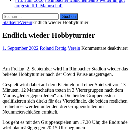
[ 13. Juni 2026 ]
Rimbacher Mädchenteams weiterhin gut
aufgestellt
1. Mannschaft
Suchen
nach:
Startseite
Verein
Endlich wieder Hobbyturnier
Endlich wieder Hobbyturnier
für
1. September 2022
Roland Rettig
Verein
Kommentare deaktiviert
Endl
wied
Hobb
Am Freitag, 2. September wird im Rimbacher Stadion wieder das
beliebte Hobbyturnier nach der Covid-Pause ausgetragen.
Gespielt wird dabei auf dem Kleinfeld mit einer Spielzeit von 13
Minuten. 12 Mannschaften treten in 3 Vierergruppen nach dem
Modus „Jeder gegen Jeden“ an. Die beiden Gruppenersten
qualifizieren sich direkt für das Viertelfinale, die beiden restlichen
Teilnehmer werden unter den drei Gruppendritten im
Neunmeterschießen ermittelt.
Los geht es mit den Gruppenspielen um 17.30 Uhr, die Endrunde
wird planmäßig gegen 20.15 Uhr beginnen.