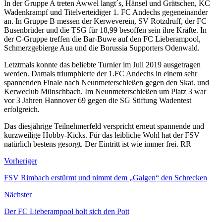
In der Gruppe A treten Awwel langt´s, Hänsel und Grätschen, KC
Wadenkrampf und Titelverteidiger 1. FC Andechs gegeneinander
an. In Gruppe B messen der Kerweverein, SV Rotzdruff, der FC
Busenbrüder und die TSG für 18,99 besoffen sein ihre Kräfte. In
der C-Gruppe treffen die Bar-Buwe auf den FC Lieberampool,
Schmerzgebierge Aua und die Borussia Supporters Odenwald.
Letztmals konnte das beliebte Turnier im Juli 2019 ausgetragen
werden. Damals triumphierte der 1.FC Andechs in einem sehr
spannenden Finale nach Neunmeterschießen gegen den Skat. und
Kerweclub Münschbach. Im Neunmeterschießen um Platz 3 war
vor 3 Jahren Hannover 69 gegen die SG Stiftung Wadentest
erfolgreich.
Das diesjährige Teilnehmerfeld verspricht erneut spannende und
kurzweilige Hobby-Kicks. Für das leibliche Wohl hat der FSV
natürlich bestens gesorgt. Der Eintritt ist wie immer frei. RR
Vorheriger
FSV Rimbach erstürmt und nimmt dem „Galgen“ den Schrecken
Nächster
Der FC Lieberampool holt sich den Pott