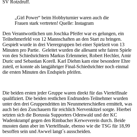
SV Rotzdruff.
„Girl Power“ beim Hobbyturnier waren auch die
Frauen stark vertreten! Quelle: Instagram
Den Verantwortlichen um Joschka Pfeifer war es gelungen, ein
Teilnehmerfeld von 12 Mannschaften an den Start zu bringen.
Gespielt wurde in drei Vierergruppen bei einer Spielzeit von 13
Minuten pro Partie. Geleitet wurden die allesamt sehr fairen Spiele
von den Schiedsrichtern Markus Erlenmeier, Robert Hechler, Amir
Duric und Sebastian Korell. Karl Diehm kam eine besondere Ehre
zuteil, er konnte als langjähriger Final-Schiedsrichter noch einmal
die ersten Minuten des Endspiels pfeifen.
Die beiden ersten jeder Gruppe waren direkt für das Viertelfinale
qualifiziert. Die beiden restlichen Endrunden-Teilnehmer wurden
unter den drei Gruppendritten im Neunmeterschießen ermittelt, was
auch bei den Zuschauern für reichlich Nervenkitzel sorgte. Hierbei
setzten sich die Borussia Supporters Odenwald und der KC
Wadenkrampf gegen den Rimbacher Kerweverein durch. Beide
mussten dann aber im Viertelfinale, ebenso wie die TSG für 18,99
besoffen sein und Awwel langt´s ausscheiden.