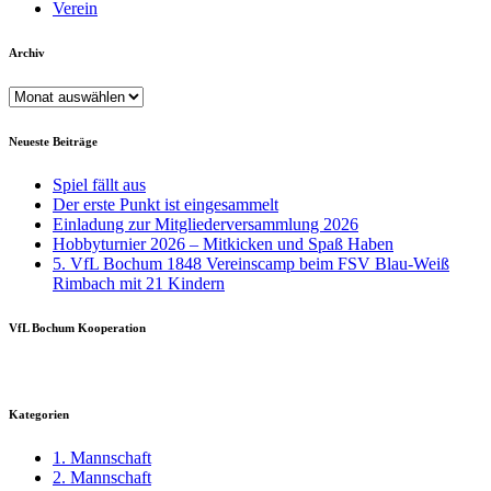
Verein
Archiv
Archiv
Neueste Beiträge
Spiel fällt aus
Der erste Punkt ist eingesammelt
Einladung zur Mitgliederversammlung 2026
Hobbyturnier 2026 – Mitkicken und Spaß Haben
5. VfL Bochum 1848 Vereinscamp beim FSV Blau-Weiß
Rimbach mit 21 Kindern
VfL Bochum Kooperation
Kategorien
1. Mannschaft
2. Mannschaft