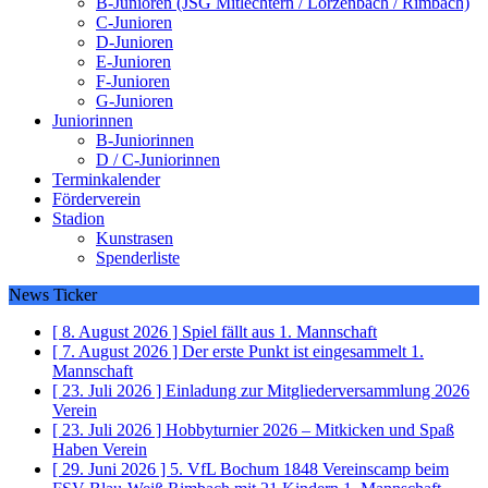
B-Junioren (JSG Mitlechtern / Lörzenbach / Rimbach)
C-Junioren
D-Junioren
E-Junioren
F-Junioren
G-Junioren
Juniorinnen
B-Juniorinnen
D / C-Juniorinnen
Terminkalender
Förderverein
Stadion
Kunstrasen
Spenderliste
News Ticker
[ 8. August 2026 ]
Spiel fällt aus
1. Mannschaft
[ 7. August 2026 ]
Der erste Punkt ist eingesammelt
1.
Mannschaft
[ 23. Juli 2026 ]
Einladung zur Mitgliederversammlung 2026
Verein
[ 23. Juli 2026 ]
Hobbyturnier 2026 – Mitkicken und Spaß
Haben
Verein
[ 29. Juni 2026 ]
5. VfL Bochum 1848 Vereinscamp beim