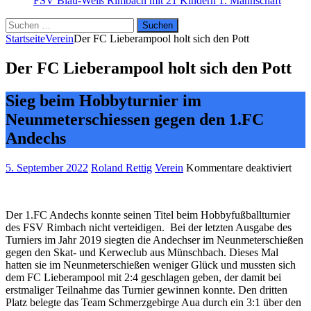
FSV Blau-Weiß Rimbach mit 21 Kindern
1. Mannschaft
Suchen
nach:
Startseite
Verein
Der FC Lieberampool holt sich den Pott
Der FC Lieberampool holt sich den Pott
Sieg beim Hobbyturnier im
Neunmeterschiessen gegen den 1.FC
Andechs
für
5. September 2022
Roland Rettig
Verein
Kommentare deaktiviert
Der
FC
Lie
Der 1.FC Andechs konnte seinen Titel beim Hobbyfußballturnier
holt
des FSV Rimbach nicht verteidigen. Bei der letzten Ausgabe des
sich
Turniers im Jahr 2019 siegten die Andechser im Neunmeterschießen
den
gegen den Skat- und Kerweclub aus Münschbach. Dieses Mal
Pott
hatten sie im Neunmeterschießen weniger Glück und mussten sich
dem FC Lieberampool mit 2:4 geschlagen geben, der damit bei
erstmaliger Teilnahme das Turnier gewinnen konnte. Den dritten
Platz belegte das Team Schmerzgebirge Aua durch ein 3:1 über den