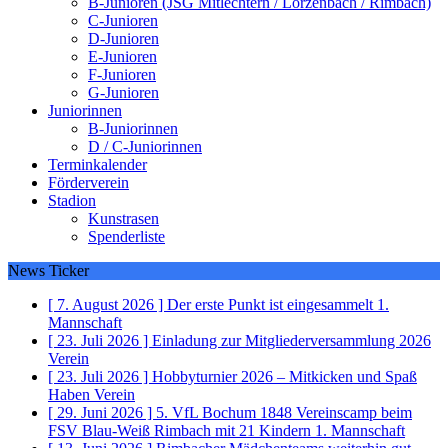
B-Junioren (JSG Mitlechtern / Lörzenbach / Rimbach)
C-Junioren
D-Junioren
E-Junioren
F-Junioren
G-Junioren
Juniorinnen
B-Juniorinnen
D / C-Juniorinnen
Terminkalender
Förderverein
Stadion
Kunstrasen
Spenderliste
News Ticker
[ 7. August 2026 ]
Der erste Punkt ist eingesammelt
1.
Mannschaft
[ 23. Juli 2026 ]
Einladung zur Mitgliederversammlung 2026
Verein
[ 23. Juli 2026 ]
Hobbyturnier 2026 – Mitkicken und Spaß
Haben
Verein
[ 29. Juni 2026 ]
5. VfL Bochum 1848 Vereinscamp beim
FSV Blau-Weiß Rimbach mit 21 Kindern
1. Mannschaft