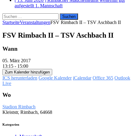
[ 13. Juni 2026 ]
Rimbacher Mädchenteams weiterhin gut
aufgestellt
1. Mannschaft
Suchen
nach:
Startseite
Veranstaltungen
FSV Rimbach II – TSV Aschbach II
FSV Rimbach II – TSV Aschbach II
Wann
05. März 2017
13:15 - 15:00
Zum Kalender hinzufügen
ICS herunterladen
Google Kalender
iCalendar
Office 365
Outlook
Live
Wo
Stadion Rimbach
Kleiststr, Rimbach, 64668
Kategorien