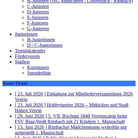
B-Junioren (JSG Mitlechtern / Lörzenbach / Rimbach)
C-Junioren
D-Junioren
E-Junioren
F-Junioren
G-Junioren
Juniorinnen
B-Juniorinnen
D / C-Juniorinnen
Terminkalender
Förderverein
Stadion
Kunstrasen
Spenderliste
News Ticker
[ 23. Juli 2026 ]
Einladung zur Mitgliederversammlung 2026
Verein
[ 23. Juli 2026 ]
Hobbyturnier 2026 – Mitkicken und Spaß
Haben
Verein
[ 29. Juni 2026 ]
5. VfL Bochum 1848 Vereinscamp beim
FSV Blau-Weiß Rimbach mit 21 Kindern
1. Mannschaft
[ 13. Juni 2026 ]
Rimbacher Mädchenteams weiterhin gut
aufgestellt
1. Mannschaft