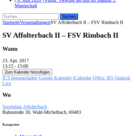
[ 6. Juni 2026 ]
Public Viewing bei uns im Stadion
1.
Mannschaft
Suchen
nach:
Startseite
Veranstaltungen
SV Affolterbach II – FSV Rimbach II
SV Affolterbach II – FSV Rimbach II
Wann
23. Apr. 2017
13:15 - 15:00
Zum Kalender hinzufügen
ICS herunterladen
Google Kalender
iCalendar
Office 365
Outlook
Live
Wo
Sportplatz Affolterbach
Bahnstraße 30, Wald-Michelbach, 69483
Kategorien