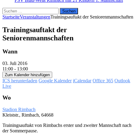
FSV Blau-Weiß Rimbach mit 21 Kindern
1. Mannschaft
Suchen
nach:
Startseite
Veranstaltungen
Trainingsauftakt der Seniorenmannschaften
Trainingsauftakt der
Seniorenmannschaften
Wann
03. Juli 2016
11:00 - 13:00
Zum Kalender hinzufügen
ICS herunterladen
Google Kalender
iCalendar
Office 365
Outlook
Live
Wo
Stadion Rimbach
Kleiststr., Rimbach, 64668
Trainingsauftakt von Rimbachs erster und zweiter Mannschaft nach
der Sommerpause.