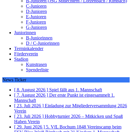
B-Junioren (JSG Mitlechtern / Lörzenbach / Rimbach)
C-Junioren
D-Junioren
E-Junioren
F-Junioren
G-Junioren
Juniorinnen
B-Juniorinnen
D / C-Juniorinnen
Terminkalender
Förderverein
Stadion
Kunstrasen
Spenderliste
News Ticker
[ 8. August 2026 ]
Spiel fällt aus
1. Mannschaft
[ 7. August 2026 ]
Der erste Punkt ist eingesammelt
1.
Mannschaft
[ 23. Juli 2026 ]
Einladung zur Mitgliederversammlung 2026
Verein
[ 23. Juli 2026 ]
Hobbyturnier 2026 – Mitkicken und Spaß
Haben
Verein
[ 29. Juni 2026 ]
5. VfL Bochum 1848 Vereinscamp beim