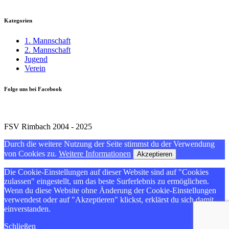
Kategorien
1. Mannschaft
2. Mannschaft
Jugend
Verein
Folge uns bei Facebook
FSV Rimbach 2004 - 2025
Durch die weitere Nutzung der Seite stimmst du der Verwendung
von Cookies zu.
Weitere Informationen
Akzeptieren
Die Cookie-Einstellungen auf dieser Website sind auf "Cookies
zulassen" eingestellt, um das beste Surferlebnis zu ermöglichen.
Wenn du diese Website ohne Änderung der Cookie-Einstellungen
verwendest oder auf "Akzeptieren" klickst, erklärst du sich damit
einverstanden.
Schließen