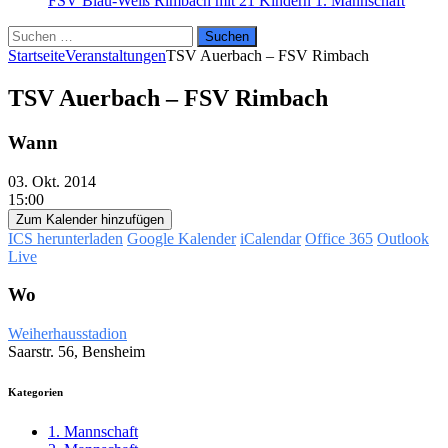
FSV Blau-Weiß Rimbach mit 21 Kindern
1. Mannschaft
Suchen
nach:
Startseite
Veranstaltungen
TSV Auerbach – FSV Rimbach
TSV Auerbach – FSV Rimbach
Wann
03. Okt. 2014
15:00
Zum Kalender hinzufügen
ICS herunterladen
Google Kalender
iCalendar
Office 365
Outlook
Live
Wo
Weiherhausstadion
Saarstr. 56, Bensheim
Kategorien
1. Mannschaft