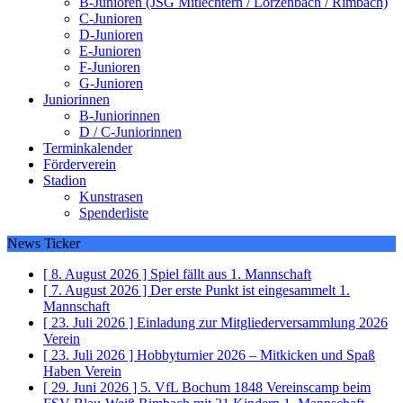
B-Junioren (JSG Mitlechtern / Lörzenbach / Rimbach)
C-Junioren
D-Junioren
E-Junioren
F-Junioren
G-Junioren
Juniorinnen
B-Juniorinnen
D / C-Juniorinnen
Terminkalender
Förderverein
Stadion
Kunstrasen
Spenderliste
News Ticker
[ 8. August 2026 ]
Spiel fällt aus
1. Mannschaft
[ 7. August 2026 ]
Der erste Punkt ist eingesammelt
1.
Mannschaft
[ 23. Juli 2026 ]
Einladung zur Mitgliederversammlung 2026
Verein
[ 23. Juli 2026 ]
Hobbyturnier 2026 – Mitkicken und Spaß
Haben
Verein
[ 29. Juni 2026 ]
5. VfL Bochum 1848 Vereinscamp beim