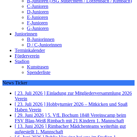
B-Junioren (JSG Mitlechtern / Lörzenbach / Rimbach)
C-Junioren
D-Junioren
E-Junioren
F-Junioren
G-Junioren
Juniorinnen
B-Juniorinnen
D / C-Juniorinnen
Terminkalender
Förderverein
Stadion
Kunstrasen
Spenderliste
News Ticker
[ 23. Juli 2026 ]
Einladung zur Mitgliederversammlung 2026
Verein
[ 23. Juli 2026 ]
Hobbyturnier 2026 – Mitkicken und Spaß
Haben
Verein
[ 29. Juni 2026 ]
5. VfL Bochum 1848 Vereinscamp beim
FSV Blau-Weiß Rimbach mit 21 Kindern
1. Mannschaft
[ 13. Juni 2026 ]
Rimbacher Mädchenteams weiterhin gut
aufgestellt
1. Mannschaft