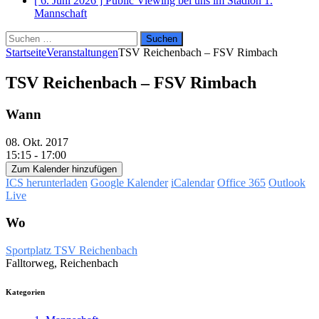
[ 6. Juni 2026 ]
Public Viewing bei uns im Stadion
1.
Mannschaft
Suchen
nach:
Startseite
Veranstaltungen
TSV Reichenbach – FSV Rimbach
TSV Reichenbach – FSV Rimbach
Wann
08. Okt. 2017
15:15 - 17:00
Zum Kalender hinzufügen
ICS herunterladen
Google Kalender
iCalendar
Office 365
Outlook
Live
Wo
Sportplatz TSV Reichenbach
Falltorweg, Reichenbach
Kategorien