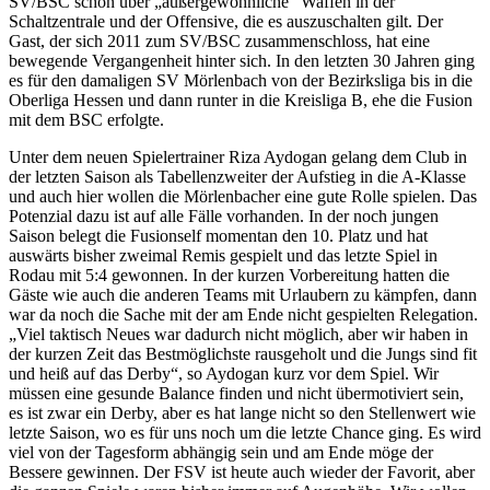
SV/BSC schon über „außergewöhnliche“ Waffen in der
Schaltzentrale und der Offensive, die es auszuschalten gilt. Der
Gast, der sich 2011 zum SV/BSC zusammenschloss, hat eine
bewegende Vergangenheit hinter sich. In den letzten 30 Jahren ging
es für den damaligen SV Mörlenbach von der Bezirksliga bis in die
Oberliga Hessen und dann runter in die Kreisliga B, ehe die Fusion
mit dem BSC erfolgte.
Unter dem neuen Spielertrainer Riza Aydogan gelang dem Club in
der letzten Saison als Tabellenzweiter der Aufstieg in die A-Klasse
und auch hier wollen die Mörlenbacher eine gute Rolle spielen. Das
Potenzial dazu ist auf alle Fälle vorhanden. In der noch jungen
Saison belegt die Fusionself momentan den 10. Platz und hat
auswärts bisher zweimal Remis gespielt und das letzte Spiel in
Rodau mit 5:4 gewonnen. In der kurzen Vorbereitung hatten die
Gäste wie auch die anderen Teams mit Urlaubern zu kämpfen, dann
war da noch die Sache mit der am Ende nicht gespielten Relegation.
„Viel taktisch Neues war dadurch nicht möglich, aber wir haben in
der kurzen Zeit das Bestmöglichste rausgeholt und die Jungs sind fit
und heiß auf das Derby“, so Aydogan kurz vor dem Spiel. Wir
müssen eine gesunde Balance finden und nicht übermotiviert sein,
es ist zwar ein Derby, aber es hat lange nicht so den Stellenwert wie
letzte Saison, wo es für uns noch um die letzte Chance ging. Es wird
viel von der Tagesform abhängig sein und am Ende möge der
Bessere gewinnen. Der FSV ist heute auch wieder der Favorit, aber