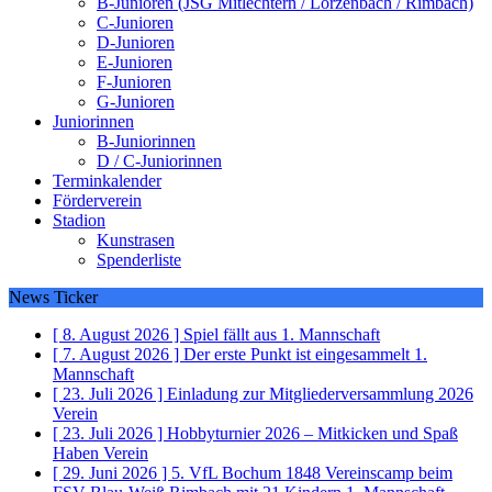
B-Junioren (JSG Mitlechtern / Lörzenbach / Rimbach)
C-Junioren
D-Junioren
E-Junioren
F-Junioren
G-Junioren
Juniorinnen
B-Juniorinnen
D / C-Juniorinnen
Terminkalender
Förderverein
Stadion
Kunstrasen
Spenderliste
News Ticker
[ 8. August 2026 ]
Spiel fällt aus
1. Mannschaft
[ 7. August 2026 ]
Der erste Punkt ist eingesammelt
1.
Mannschaft
[ 23. Juli 2026 ]
Einladung zur Mitgliederversammlung 2026
Verein
[ 23. Juli 2026 ]
Hobbyturnier 2026 – Mitkicken und Spaß
Haben
Verein
[ 29. Juni 2026 ]
5. VfL Bochum 1848 Vereinscamp beim