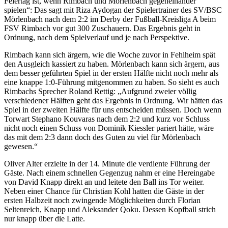
Feiertag ist, wenn Rimbach und Mörlenbach gegeneinander
spielen“: Das sagt mit Riza Aydogan der Spielertrainer des SV/BSC
Mörlenbach nach dem 2:2 im Derby der Fußball-Kreisliga A beim
FSV Rimbach vor gut 300 Zuschauern. Das Ergebnis geht in
Ordnung, nach dem Spielverlauf und je nach Perspektive.
Rimbach kann sich ärgern, wie die Woche zuvor in Fehlheim spät
den Ausgleich kassiert zu haben. Mörlenbach kann sich ärgern, aus
dem besser geführten Spiel in der ersten Hälfte nicht noch mehr als
eine knappe 1:0-Führung mitgenommen zu haben. So sieht es auch
Rimbachs Sprecher Roland Rettig: „Aufgrund zweier völlig
verschiedener Hälften geht das Ergebnis in Ordnung. Wir hätten das
Spiel in der zweiten Hälfte für uns entscheiden müssen. Doch wenn
Torwart Stephano Kouvaras nach dem 2:2 und kurz vor Schluss
nicht noch einen Schuss von Dominik Kiessler pariert hätte, wäre
das mit dem 2:3 dann doch des Guten zu viel für Mörlenbach
gewesen.“
Oliver Alter erzielte in der 14. Minute die verdiente Führung der
Gäste. Nach einem schnellen Gegenzug nahm er eine Hereingabe
von David Knapp direkt an und leitete den Ball ins Tor weiter.
Neben einer Chance für Christian Kohl hatten die Gäste in der
ersten Halbzeit noch zwingende Möglichkeiten durch Florian
Seltenreich, Knapp und Aleksander Qoku. Dessen Kopfball strich
nur knapp über die Latte.