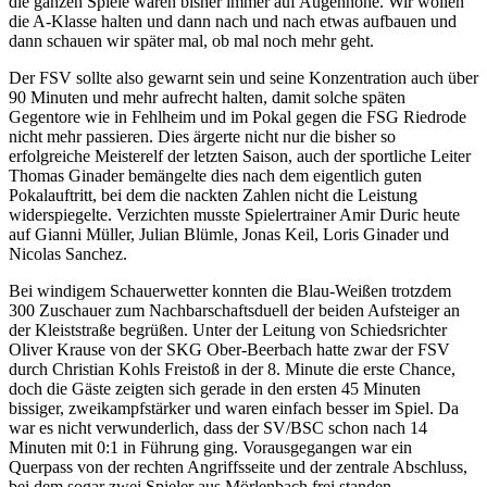
die ganzen Spiele waren bisher immer auf Augenhöhe. Wir wollen
die A-Klasse halten und dann nach und nach etwas aufbauen und
dann schauen wir später mal, ob mal noch mehr geht.
Der FSV sollte also gewarnt sein und seine Konzentration auch über
90 Minuten und mehr aufrecht halten, damit solche späten
Gegentore wie in Fehlheim und im Pokal gegen die FSG Riedrode
nicht mehr passieren. Dies ärgerte nicht nur die bisher so
erfolgreiche Meisterelf der letzten Saison, auch der sportliche Leiter
Thomas Ginader bemängelte dies nach dem eigentlich guten
Pokalauftritt, bei dem die nackten Zahlen nicht die Leistung
widerspiegelte. Verzichten musste Spielertrainer Amir Duric heute
auf Gianni Müller, Julian Blümle, Jonas Keil, Loris Ginader und
Nicolas Sanchez.
Bei windigem Schauerwetter konnten die Blau-Weißen trotzdem
300 Zuschauer zum Nachbarschaftsduell der beiden Aufsteiger an
der Kleiststraße begrüßen. Unter der Leitung von Schiedsrichter
Oliver Krause von der SKG Ober-Beerbach hatte zwar der FSV
durch Christian Kohls Freistoß in der 8. Minute die erste Chance,
doch die Gäste zeigten sich gerade in den ersten 45 Minuten
bissiger, zweikampfstärker und waren einfach besser im Spiel. Da
war es nicht verwunderlich, dass der SV/BSC schon nach 14
Minuten mit 0:1 in Führung ging. Vorausgegangen war ein
Querpass von der rechten Angriffsseite und der zentrale Abschluss,
bei dem sogar zwei Spieler aus Mörlenbach frei standen.