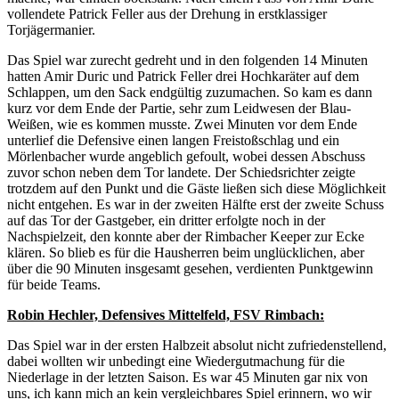
vollendete Patrick Feller aus der Drehung in erstklassiger
Torjägermanier.
Das Spiel war zurecht gedreht und in den folgenden 14 Minuten
hatten Amir Duric und Patrick Feller drei Hochkaräter auf dem
Schlappen, um den Sack endgültig zuzumachen. So kam es dann
kurz vor dem Ende der Partie, sehr zum Leidwesen der Blau-
Weißen, wie es kommen musste. Zwei Minuten vor dem Ende
unterlief die Defensive einen langen Freistoßschlag und ein
Mörlenbacher wurde angeblich gefoult, wobei dessen Abschuss
zuvor schon neben dem Tor landete. Der Schiedsrichter zeigte
trotzdem auf den Punkt und die Gäste ließen sich diese Möglichkeit
nicht entgehen. Es war in der zweiten Hälfte erst der zweite Schuss
auf das Tor der Gastgeber, ein dritter erfolgte noch in der
Nachspielzeit, den konnte aber der Rimbacher Keeper zur Ecke
klären. So blieb es für die Hausherren beim unglücklichen, aber
über die 90 Minuten insgesamt gesehen, verdienten Punktgewinn
für beide Teams.
Robin Hechler, Defensives Mittelfeld, FSV Rimbach:
Das Spiel war in der ersten Halbzeit absolut nicht zufriedenstellend,
dabei wollten wir unbedingt eine Wiedergutmachung für die
Niederlage in der letzten Saison. Es war 45 Minuten gar nix von
uns, ich kann mich an kein vergleichbares Spiel erinnern, wo wir