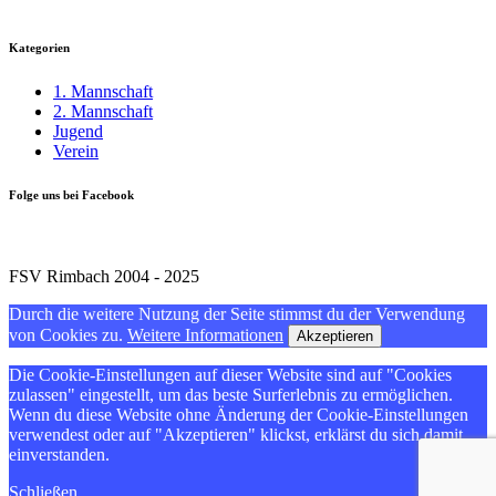
Kategorien
1. Mannschaft
2. Mannschaft
Jugend
Verein
Folge uns bei Facebook
FSV Rimbach 2004 - 2025
Durch die weitere Nutzung der Seite stimmst du der Verwendung
von Cookies zu.
Weitere Informationen
Akzeptieren
Die Cookie-Einstellungen auf dieser Website sind auf "Cookies
zulassen" eingestellt, um das beste Surferlebnis zu ermöglichen.
Wenn du diese Website ohne Änderung der Cookie-Einstellungen
verwendest oder auf "Akzeptieren" klickst, erklärst du sich damit
einverstanden.
Schließen