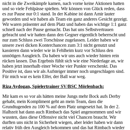
nicht in die Zweikämpfe kamen, nach vorne keine Aktionen hatten
und so viele Fehlpässe spielten. Wir können von Glück reden, dass
es zur Pause nur 0:1 stand. In der Kabine ist dann Amir lauter
geworden und wir haben als Team ein ganz anderes Gesicht gezeigt.
Wir waren präsenter auf dem Platz und haben das wichtige 1:1 ganz
schnell nach der Pause gemacht. Das hat uns Selbstvertrauen
gebracht und wir hatten dann den Gegner eigentlich beherrscht und
nur zum Schluss zwei Torschüsse zugelassen. Leider haben wir
unsere zwei dicken Konterchancen zum 3:1 nicht genutzt und
kassieren dann wieder wie in Fehlheim kurz vor Schluss den
unnötigen Ausgleich. Da haben wir uns auch wieder hinten rein
rücken lassen. Das Ergebnis fühlt sich wie eine Niederlage an, wir
haben jetzt innerhalb einer Woche vier Punkte verschenkt. Das
Positive ist, dass wir als Aufsteiger immer noch ungeschlagen sind.
Für mich war es kein Elfer, der Ball war weg.
Riza Aydogan, Spielertrainer SV/BSC Mörlenbach:
Mir kam es so vor als hätten meine Jungs mehr Bock aufs Derby
gehabt, mein Kompliment geht an mein Team, dass die
Grundtugenden zu 100 % auf dem Platz umgesetzt hat. In der 2.
Halbzeit hat dann auch Rimbach das Spiel angenommen und wir
wussten, dass diese Offensive nicht viel Chancen braucht. Wir
durften uns nicht in Sicherheit wiegen, aber leider haben wir dann
relativ früh den Ausgleich bekommen und das hat Rimbach wieder