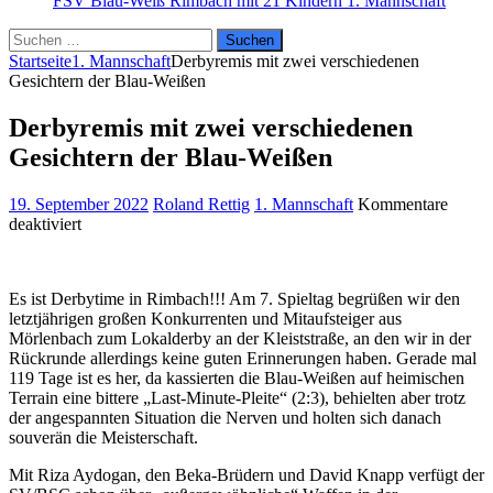
FSV Blau-Weiß Rimbach mit 21 Kindern
1. Mannschaft
Suchen
nach:
Startseite
1. Mannschaft
Derbyremis mit zwei verschiedenen
Gesichtern der Blau-Weißen
Derbyremis mit zwei verschiedenen
Gesichtern der Blau-Weißen
19. September 2022
Roland Rettig
1. Mannschaft
Kommentare
für
deaktiviert
Derbyremis
mit
zwei
Es ist Derbytime in Rimbach!!! Am 7. Spieltag begrüßen wir den
verschiedenen
letztjährigen großen Konkurrenten und Mitaufsteiger aus
Gesichtern
Mörlenbach zum Lokalderby an der Kleiststraße, an den wir in der
der
Rückrunde allerdings keine guten Erinnerungen haben. Gerade mal
Blau-
119 Tage ist es her, da kassierten die Blau-Weißen auf heimischen
Weißen
Terrain eine bittere „Last-Minute-Pleite“ (2:3), behielten aber trotz
der angespannten Situation die Nerven und holten sich danach
souverän die Meisterschaft.
Mit Riza Aydogan, den Beka-Brüdern und David Knapp verfügt der