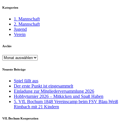
Kategorien
1. Mannschaft
2. Mannschaft
Jugend
Verein
Archiv
Archiv
Neueste Beiträge
Spiel fällt aus
Der erste Punkt ist eingesammelt
Einladung zur Mitgliederversammlung 2026
Hobbyturnier 2026 – Mitkicken und Spaß Haben
5. VfL Bochum 1848 Vereinscamp beim FSV Blau-Weiß
Rimbach mit 21 Kindern
VfL Bochum Kooperation