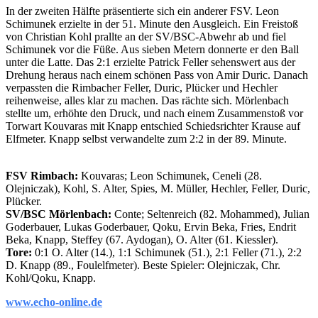
In der zweiten Hälfte präsentierte sich ein anderer FSV. Leon
Schimunek erzielte in der 51. Minute den Ausgleich. Ein Freistoß
von Christian Kohl prallte an der SV/BSC-Abwehr ab und fiel
Schimunek vor die Füße. Aus sieben Metern donnerte er den Ball
unter die Latte. Das 2:1 erzielte Patrick Feller sehenswert aus der
Drehung heraus nach einem schönen Pass von Amir Duric. Danach
verpassten die Rimbacher Feller, Duric, Plücker und Hechler
reihenweise, alles klar zu machen. Das rächte sich. Mörlenbach
stellte um, erhöhte den Druck, und nach einem Zusammenstoß vor
Torwart Kouvaras mit Knapp entschied Schiedsrichter Krause auf
Elfmeter. Knapp selbst verwandelte zum 2:2 in der 89. Minute.
FSV Rimbach:
Kouvaras; Leon Schimunek, Ceneli (28.
Olejniczak), Kohl, S. Alter, Spies, M. Müller, Hechler, Feller, Duric,
Plücker.
SV/BSC Mörlenbach:
Conte; Seltenreich (82. Mohammed), Julian
Goderbauer, Lukas Goderbauer, Qoku, Ervin Beka, Fries, Endrit
Beka, Knapp, Steffey (67. Aydogan), O. Alter (61. Kiessler).
Tore:
0:1 O. Alter (14.), 1:1 Schimunek (51.), 2:1 Feller (71.), 2:2
D. Knapp (89., Foulelfmeter). Beste Spieler: Olejniczak, Chr.
Kohl/Qoku, Knapp.
www.echo-online.de