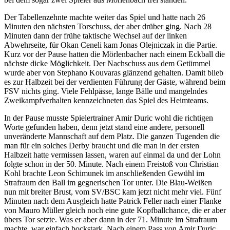
Der Tabellenzehnte machte weiter das Spiel und hatte nach 26
Minuten den nächsten Torschuss, der aber drüber ging. Nach 28
Minuten dann der frühe taktische Wechsel auf der linken
Abwehrseite, für Okan Ceneli kam Jonas Olejniczak in die Partie.
Kurz vor der Pause hatten die Mörlenbacher nach einem Eckball die
nächste dicke Möglichkeit. Der Nachschuss aus dem Getümmel
wurde aber von Stephano Kouvaras glänzend gehalten. Damit blieb
es zur Halbzeit bei der verdienten Führung der Gäste, während beim
FSV nichts ging. Viele Fehlpässe, lange Bälle und mangelndes
Zweikampfverhalten kennzeichneten das Spiel des Heimteams.
In der Pause musste Spielertrainer Amir Duric wohl die richtigen
Worte gefunden haben, denn jetzt stand eine andere, personell
unveränderte Mannschaft auf dem Platz. Die ganzen Tugenden die
man für ein solches Derby braucht und die man in der ersten
Halbzeit hatte vermissen lassen, waren auf einmal da und der Lohn
folgte schon in der 50. Minute. Nach einem Freistoß von Christian
Kohl brachte Leon Schimunek im anschließenden Gewühl im
Strafraum den Ball im gegnerischen Tor unter. Die Blau-Weißen
nun mit breiter Brust, vom SV/BSC kam jetzt nicht mehr viel. Fünf
Minuten nach dem Ausgleich hatte Patrick Feller nach einer Flanke
von Mauro Müller gleich noch eine gute Kopfballchance, die er aber
übers Tor setzte. Was er aber dann in der 71. Minute im Strafraum
machte, war einfach bockstark. Nach einem Pass von Amir Duric