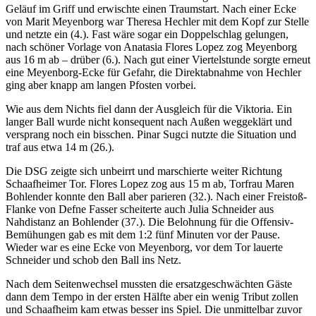
Geläuf im Griff und erwischte einen Traumstart. Nach einer Ecke
von Marit Meyenborg war Theresa Hechler mit dem Kopf zur Stelle
und netzte ein (4.). Fast wäre sogar ein Doppelschlag gelungen,
nach schöner Vorlage von Anatasia Flores Lopez zog Meyenborg
aus 16 m ab – drüber (6.). Nach gut einer Viertelstunde sorgte erneut
eine Meyenborg-Ecke für Gefahr, die Direktabnahme von Hechler
ging aber knapp am langen Pfosten vorbei.
Wie aus dem Nichts fiel dann der Ausgleich für die Viktoria. Ein
langer Ball wurde nicht konsequent nach Außen weggeklärt und
versprang noch ein bisschen. Pinar Sugci nutzte die Situation und
traf aus etwa 14 m (26.).
Die DSG zeigte sich unbeirrt und marschierte weiter Richtung
Schaafheimer Tor. Flores Lopez zog aus 15 m ab, Torfrau Maren
Bohlender konnte den Ball aber parieren (32.). Nach einer Freistoß-
Flanke von Defne Fasser scheiterte auch Julia Schneider aus
Nahdistanz an Bohlender (37.). Die Belohnung für die Offensiv-
Bemühungen gab es mit dem 1:2 fünf Minuten vor der Pause.
Wieder war es eine Ecke von Meyenborg, vor dem Tor lauerte
Schneider und schob den Ball ins Netz.
Nach dem Seitenwechsel mussten die ersatzgeschwächten Gäste
dann dem Tempo in der ersten Hälfte aber ein wenig Tribut zollen
und Schaafheim kam etwas besser ins Spiel. Die unmittelbar zuvor