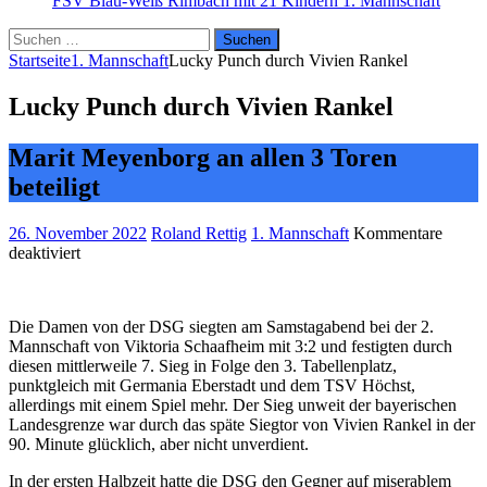
FSV Blau-Weiß Rimbach mit 21 Kindern
1. Mannschaft
Suchen
nach:
Startseite
1. Mannschaft
Lucky Punch durch Vivien Rankel
Lucky Punch durch Vivien Rankel
Marit Meyenborg an allen 3 Toren
beteiligt
26. November 2022
Roland Rettig
1. Mannschaft
Kommentare
für
deaktiviert
Lucky
Punch
durch
Die Damen von der DSG siegten am Samstagabend bei der 2.
Vivien
Mannschaft von Viktoria Schaafheim mit 3:2 und festigten durch
Rankel
diesen mittlerweile 7. Sieg in Folge den 3. Tabellenplatz,
punktgleich mit Germania Eberstadt und dem TSV Höchst,
allerdings mit einem Spiel mehr. Der Sieg unweit der bayerischen
Landesgrenze war durch das späte Siegtor von Vivien Rankel in der
90. Minute glücklich, aber nicht unverdient.
In der ersten Halbzeit hatte die DSG den Gegner auf miserablem