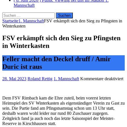
[ 6. Juni 2026 ]
Public Viewing bei uns im Stadion
1.
Mannschaft
Suchen
nach:
Startseite
1. Mannschaft
FSV erkämpft sich den Sieg zu Pfingsten in
Winterkasten
FSV erkämpft sich den Sieg zu Pfingsten
in Winterkasten
Feller macht den Deckel druff / Amir
Duric ist raus
fü
28. Mai 2023
Roland Rettig
1. Mannschaft
Kommentare deaktiviert
F
er
si
Dem FSV Rimbach kam die Ehre zuteil, beim vorerst letzten
d
Heimspiel des SV Winterkasten als eigenständiger Verein zu Gast zu
Si
sein. Die Partie fand am Pfingstsamstag schon um 13 Uhr statt,
z
deshalb waren wohl leider nur rund 80 Zuschauer zugegen.
Pf
Zeitgleich fand ja auch noch das letzte Saisonspiel der Meister-
in
Reserve in Kirschhausen statt.
Wi