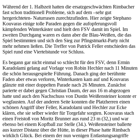
Während der 1. Halbzeit hatten die ersatzgeschwächten Rimbacher
fast schon traditionell Probleme, sich auf dem –sehr gut
hergerichteten- Naturrasen zurechtzufinden. Hier zeigte Stephano
Kouvaras einige tolle Paraden gegen die aufopferungsvoll
kämpfenden Winterkäster und hielt den FSV damit im Spiel. Im
zweiten Durchgang waren es dann aber die Blau-Weißen, die das
Spiel bestimmten und sich den Sieg zur Pfingstmarkt-Party nicht
mehr nehmen ließen. Die Treffer von Patrick Feller entschieden das
Spiel rund eine Viertelstunde vor Schluss.
Es begann gar nicht einmal so schlecht für den FSV, denn Ermin
Karadolami gelang auf Vorlage von Robin Hechler nach 11 Minuten
die schön herausgespielte Führung. Danach ging der berühmte
Faden aber etwas verloren, Winterkasten kam auf und Kouvaras
glänzte mit einer doppelten Parade nach 26 Minuten. Zunächst
parierte er dabei gegen Christian Daum, der aus 16 m abgezogen
hatte und auch den Nachschuss von Dustin Weißensteiner konnte er
wegfausten. Auf der anderen Seite konnten die Platzherren einen
schönen Angriff über Feller, Karadolami und Hechler zur Ecke
klären, ehe sie selber wieder für Torgefahr sorgten. Kouvaras stach
einen Freistoß von Moritz Brunner aus rund 23 m (32,) und war
ebenso bei einem Kopfball zur Stelle (34.). Weißensteiner ballerte
aus kurzer Distanz über die Hütte, in dieser Phase hatte Rimbach
wirklich Glück. Bei einem der nun wenigen Entlastungsangriffe