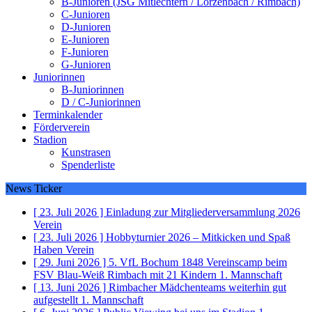
B-Junioren (JSG Mitlechtern / Lörzenbach / Rimbach)
C-Junioren
D-Junioren
E-Junioren
F-Junioren
G-Junioren
Juniorinnen
B-Juniorinnen
D / C-Juniorinnen
Terminkalender
Förderverein
Stadion
Kunstrasen
Spenderliste
News Ticker
[ 23. Juli 2026 ]
Einladung zur Mitgliederversammlung 2026
Verein
[ 23. Juli 2026 ]
Hobbyturnier 2026 – Mitkicken und Spaß
Haben
Verein
[ 29. Juni 2026 ]
5. VfL Bochum 1848 Vereinscamp beim
FSV Blau-Weiß Rimbach mit 21 Kindern
1. Mannschaft
[ 13. Juni 2026 ]
Rimbacher Mädchenteams weiterhin gut
aufgestellt
1. Mannschaft