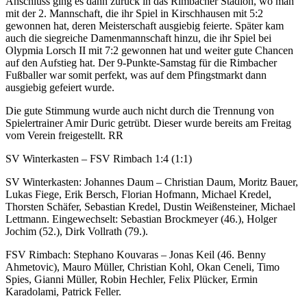
Anschluss ging es dann zurück in das Rimbacher Stadion, wo man
mit der 2. Mannschaft, die ihr Spiel in Kirschhausen mit 5:2
gewonnen hat, deren Meisterschaft ausgiebig feierte. Später kam
auch die siegreiche Damenmannschaft hinzu, die ihr Spiel bei
Olypmia Lorsch II mit 7:2 gewonnen hat und weiter gute Chancen
auf den Aufstieg hat. Der 9-Punkte-Samstag für die Rimbacher
Fußballer war somit perfekt, was auf dem Pfingstmarkt dann
ausgiebig gefeiert wurde.
Die gute Stimmung wurde auch nicht durch die Trennung von
Spielertrainer Amir Duric getrübt. Dieser wurde bereits am Freitag
vom Verein freigestellt. RR
SV Winterkasten – FSV Rimbach 1:4 (1:1)
SV Winterkasten: Johannes Daum – Christian Daum, Moritz Bauer,
Lukas Fiege, Erik Bersch, Florian Hofmann, Michael Kredel,
Thorsten Schäfer, Sebastian Kredel, Dustin Weißensteiner, Michael
Lettmann. Eingewechselt: Sebastian Brockmeyer (46.), Holger
Jochim (52.), Dirk Vollrath (79.).
FSV Rimbach: Stephano Kouvaras – Jonas Keil (46. Benny
Ahmetovic), Mauro Müller, Christian Kohl, Okan Ceneli, Timo
Spies, Gianni Müller, Robin Hechler, Felix Plücker, Ermin
Karadolami, Patrick Feller.