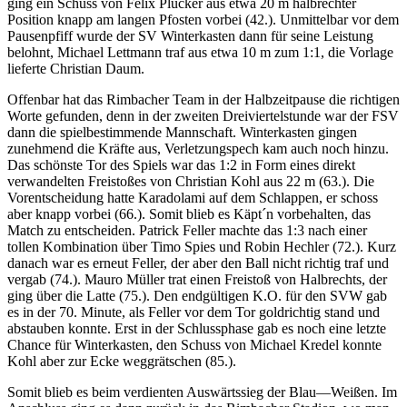
ging ein Schuss von Felix Plücker aus etwa 20 m halbrechter
Position knapp am langen Pfosten vorbei (42.). Unmittelbar vor dem
Pausenpfiff wurde der SV Winterkasten dann für seine Leistung
belohnt, Michael Lettmann traf aus etwa 10 m zum 1:1, die Vorlage
lieferte Christian Daum.
Offenbar hat das Rimbacher Team in der Halbzeitpause die richtigen
Worte gefunden, denn in der zweiten Dreiviertelstunde war der FSV
dann die spielbestimmende Mannschaft. Winterkasten gingen
zunehmend die Kräfte aus, Verletzungspech kam auch noch hinzu.
Das schönste Tor des Spiels war das 1:2 in Form eines direkt
verwandelten Freistoßes von Christian Kohl aus 22 m (63.). Die
Vorentscheidung hatte Karadolami auf dem Schlappen, er schoss
aber knapp vorbei (66.). Somit blieb es Käpt´n vorbehalten, das
Match zu entscheiden. Patrick Feller machte das 1:3 nach einer
tollen Kombination über Timo Spies und Robin Hechler (72.). Kurz
danach war es erneut Feller, der aber den Ball nicht richtig traf und
vergab (74.). Mauro Müller trat einen Freistoß von Halbrechts, der
ging über die Latte (75.). Den endgültigen K.O. für den SVW gab
es in der 70. Minute, als Feller vor dem Tor goldrichtig stand und
abstauben konnte. Erst in der Schlussphase gab es noch eine letzte
Chance für Winterkasten, den Schuss von Michael Kredel konnte
Kohl aber zur Ecke weggrätschen (85.).
Somit blieb es beim verdienten Auswärtssieg der Blau—Weißen. Im