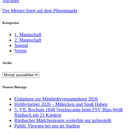
Nächster
Der Meister feiert auf dem Pfingstmarkt
Kategorien
1. Mannschaft
2. Mannschaft
Jugend
Verein
Archiv
Archiv
Neueste Beiträge
Einladung zur Mitgliederversammlung 2026
Hobbyturnier 2026 – Mitkicken und Spaß Haben
5. VfL Bochum 1848 Vereinscamp beim FSV Blau-Weiß
Rimbach mit 21 Kindern
Rimbacher Mädchenteams weiterhin gut aufgestellt
Public Viewing bei uns im Stadion