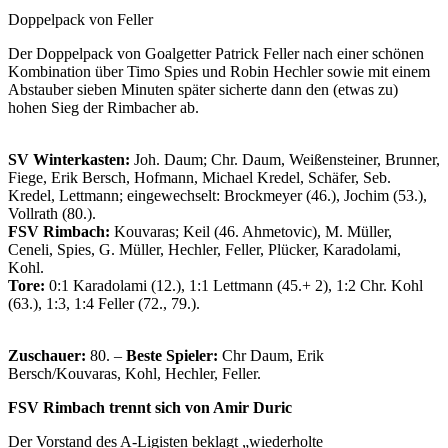
Doppelpack von Feller
Der Doppelpack von Goalgetter Patrick Feller nach einer schönen
Kombination über Timo Spies und Robin Hechler sowie mit einem
Abstauber sieben Minuten später sicherte dann den (etwas zu)
hohen Sieg der Rimbacher ab.
SV Winterkasten:
Joh. Daum; Chr. Daum, Weißensteiner, Brunner,
Fiege, Erik Bersch, Hofmann, Michael Kredel, Schäfer, Seb.
Kredel, Lettmann; eingewechselt: Brockmeyer (46.), Jochim (53.),
Vollrath (80.).
FSV Rimbach:
Kouvaras; Keil (46. Ahmetovic), M. Müller,
Ceneli, Spies, G. Müller, Hechler, Feller, Plücker, Karadolami,
Kohl.
Tore:
0:1 Karadolami (12.), 1:1 Lettmann (45.+ 2), 1:2 Chr. Kohl
(63.), 1:3, 1:4 Feller (72., 79.).
Zuschauer:
80. –
Beste Spieler:
Chr Daum, Erik
Bersch/Kouvaras, Kohl, Hechler, Feller.
FSV Rimbach trennt sich von Amir Duric
Der Vorstand des A-Ligisten beklagt „wiederholte