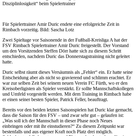
Disziplinlosigkeit“ beim Spielertrainer
Für Spielertrainer Amir Duric endete eine erfolgreiche Zeit in
Rimbach vorzeitig. Bild: Sascha Lotz
Zwei Spieltage vor Saisonende in der Fußball-Kreisliga A hat der
FSV Rimbach Spielertrainer Amir Duric freigestellt. Der Vorstand
um den Vorsitzenden Steffen Dörr hatte sich zu diesem Schritt
entschieden, nachdem Duric das Donnerstagstraining nicht geleitet
hatte.
Duric selbst räumt dieses Versäumnis als „Fehler“ ein. Er hatte seine
Entscheidung aber als nicht so gravierend und schlimm erachtet. Er
war zur selben Zeit bei seinem neuen Verein FC Fürth, wo er den
Kreisoberligisten als Spieler verstärkt. Er sollte Mannschaftskollegen
und Umfeld vorgestellt werden. Mit dem Training in Rimbach habe
er einen seiner besten Spieler, Patrick Feller, beauftragt.
Bereits vor den beiden letzten Saisonspielen hat Duric klar gemacht,
dass die Saison für den FSV – und zwar sehr gut – gelaufen ist:
„Was soll ich der Mannschaft in dieser Phase noch Neues
einbringen oder mit ihr einstudieren?“ Zu diesem Zeitpunkt war
bestenfalls und aus eigener Kraft noch Platz drei möglich.