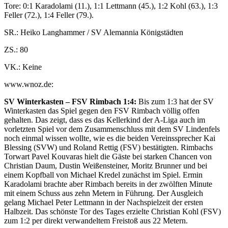
Tore: 0:1 Karadolami (11.), 1:1 Lettmann (45.), 1:2 Kohl (63.), 1:3
Feller (72.), 1:4 Feller (79.).
SR.: Heiko Langhammer / SV Alemannia Königstädten
ZS.: 80
VK.: Keine
www.wnoz.de:
SV Winterkasten – FSV Rimbach 1:4:
Bis zum 1:3 hat der SV
Winterkasten das Spiel gegen den FSV Rimbach völlig offen
gehalten. Das zeigt, dass es das Kellerkind der A-Liga auch im
vorletzten Spiel vor dem Zusammenschluss mit dem SV Lindenfels
noch einmal wissen wollte, wie es die beiden Vereinssprecher Kai
Blessing (SVW) und Roland Rettig (FSV) bestätigten. Rimbachs
Torwart Pavel Kouvaras hielt die Gäste bei starken Chancen von
Christian Daum, Dustin Weißensteiner, Moritz Brunner und bei
einem Kopfball von Michael Kredel zunächst im Spiel. Ermin
Karadolami brachte aber Rimbach bereits in der zwölften Minute
mit einem Schuss aus zehn Metern in Führung. Der Ausgleich
gelang Michael Peter Lettmann in der Nachspielzeit der ersten
Halbzeit. Das schönste Tor des Tages erzielte Christian Kohl (FSV)
zum 1:2 per direkt verwandeltem Freistoß aus 22 Metern.