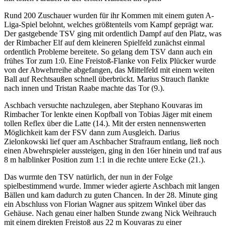
Rund 200 Zuschauer wurden für ihr Kommen mit einem guten A-
Liga-Spiel belohnt, welches größtenteils vom Kampf geprägt war.
Der gastgebende TSV ging mit ordentlich Dampf auf den Platz, was
der Rimbacher Elf auf dem kleineren Spielfeld zunächst einmal
ordentlich Probleme bereitete. So gelang dem TSV dann auch ein
frühes Tor zum 1:0. Eine Freistoß-Flanke von Felix Plücker wurde
von der Abwehrreihe abgefangen, das Mittelfeld mit einem weiten
Ball auf Rechtsaußen schnell überbrückt. Marius Strauch flankte
nach innen und Tristan Raabe machte das Tor (9.).
Aschbach versuchte nachzulegen, aber Stephano Kouvaras im
Rimbacher Tor lenkte einen Kopfball von Tobias Jäger mit einem
tollen Reflex über die Latte (14.). Mit der ersten nennenswerten
Möglichkeit kam der FSV dann zum Ausgleich. Darius
Zielonkowski lief quer am Aschbacher Strafraum entlang, ließ noch
einen Abwehrspieler aussteigen, ging in den 16er hinein und traf aus
8 m halblinker Position zum 1:1 in die rechte untere Ecke (21.).
Das wurmte den TSV natürlich, der nun in der Folge
spielbestimmend wurde. Immer wieder agierte Aschbach mit langen
Bällen und kam dadurch zu guten Chancen. In der 28. Minute ging
ein Abschluss von Florian Wagner aus spitzem Winkel über das
Gehäuse. Nach genau einer halben Stunde zwang Nick Weihrauch
mit einem direkten Freistoß aus 22 m Kouvaras zu einer