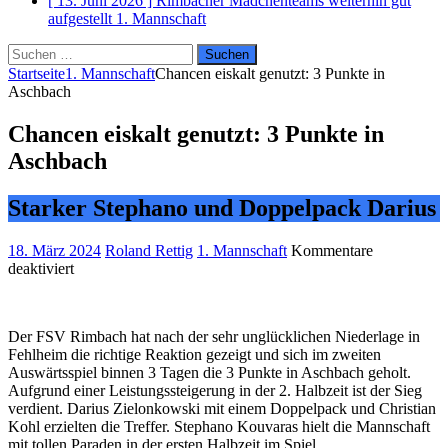
[ 13. Juni 2026 ]
Rimbacher Mädchenteams weiterhin gut
aufgestellt
1. Mannschaft
Suchen
nach:
Startseite
1. Mannschaft
Chancen eiskalt genutzt: 3 Punkte in
Aschbach
Chancen eiskalt genutzt: 3 Punkte in
Aschbach
Starker Stephano und Doppelpack Darius
18. März 2024
Roland Rettig
1. Mannschaft
Kommentare
für
deaktiviert
Chancen
eiskalt
genutzt:
Der FSV Rimbach hat nach der sehr unglücklichen Niederlage in
3
Fehlheim die richtige Reaktion gezeigt und sich im zweiten
Punkte
Auswärtsspiel binnen 3 Tagen die 3 Punkte in Aschbach geholt.
in
Aufgrund einer Leistungssteigerung in der 2. Halbzeit ist der Sieg
Aschbach
verdient. Darius Zielonkowski mit einem Doppelpack und Christian
Kohl erzielten die Treffer. Stephano Kouvaras hielt die Mannschaft
mit tollen Paraden in der ersten Halbzeit im Spiel.