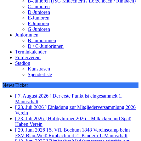
B-Junioren (JSG Mitlechtern / Lörzenbach / Rimbach)
C-Junioren
D-Junioren
E-Junioren
F-Junioren
G-Junioren
Juniorinnen
B-Juniorinnen
D / C-Juniorinnen
Terminkalender
Förderverein
Stadion
Kunstrasen
Spenderliste
News Ticker
[ 7. August 2026 ]
Der erste Punkt ist eingesammelt
1.
Mannschaft
[ 23. Juli 2026 ]
Einladung zur Mitgliederversammlung 2026
Verein
[ 23. Juli 2026 ]
Hobbyturnier 2026 – Mitkicken und Spaß
Haben
Verein
[ 29. Juni 2026 ]
5. VfL Bochum 1848 Vereinscamp beim
FSV Blau-Weiß Rimbach mit 21 Kindern
1. Mannschaft