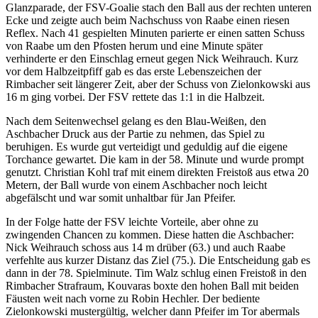
Glanzparade, der FSV-Goalie stach den Ball aus der rechten unteren
Ecke und zeigte auch beim Nachschuss von Raabe einen riesen
Reflex. Nach 41 gespielten Minuten parierte er einen satten Schuss
von Raabe um den Pfosten herum und eine Minute später
verhinderte er den Einschlag erneut gegen Nick Weihrauch. Kurz
vor dem Halbzeitpfiff gab es das erste Lebenszeichen der
Rimbacher seit längerer Zeit, aber der Schuss von Zielonkowski aus
16 m ging vorbei. Der FSV rettete das 1:1 in die Halbzeit.
Nach dem Seitenwechsel gelang es den Blau-Weißen, den
Aschbacher Druck aus der Partie zu nehmen, das Spiel zu
beruhigen. Es wurde gut verteidigt und geduldig auf die eigene
Torchance gewartet. Die kam in der 58. Minute und wurde prompt
genutzt. Christian Kohl traf mit einem direkten Freistoß aus etwa 20
Metern, der Ball wurde von einem Aschbacher noch leicht
abgefälscht und war somit unhaltbar für Jan Pfeifer.
In der Folge hatte der FSV leichte Vorteile, aber ohne zu
zwingenden Chancen zu kommen. Diese hatten die Aschbacher:
Nick Weihrauch schoss aus 14 m drüber (63.) und auch Raabe
verfehlte aus kurzer Distanz das Ziel (75.). Die Entscheidung gab es
dann in der 78. Spielminute. Tim Walz schlug einen Freistoß in den
Rimbacher Strafraum, Kouvaras boxte den hohen Ball mit beiden
Fäusten weit nach vorne zu Robin Hechler. Der bediente
Zielonkowski mustergültig, welcher dann Pfeifer im Tor abermals