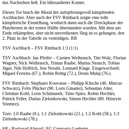
das Nachsehen ließ. Ein blitzsauberer Konter.
Dieses Tor brach die Moral der aufopferungsvoll kämpfenden
Aschbacher. Aber auch der FSV Rimbach zeigte eine tolle
kämpferische Einstellung, wodurch dann auch die Druckphase der
Platzherren in der ersten Hälfte überstanden wurden. Mit dem am
Ende erkämpften, aber nicht unverdienten Sieg ist es gelungen, den
2. Platz in der Tabelle zu verteidigen. RR
TSV Aschbach – FSV Rimbach 1:3 (1:1)
TSV Aschbach: Jan Pfeifer – Carsten Weihrauch, Tim Walz, Florian
Wagner, Nick Weihrauch, Tristan Raabe, Marius Strauch, Tobias
Jäger, Nils Helfrich, Jesr Nerabi, Lennard Klage. Eingewechselt:
Miguel Ferreira (67.), Robin Rettig (72.), Denis Mulaj (76.).
FSV Rimbach: Stephano Kouvaras – Philipp Klische (46. Marcus
Schwarz), Felix Plücker (90. Loris Ginader), Sebastian Alter,
Christian Kohl, Leon Schimunek, Timo Spies, Robin Hechler,
Patrick Feller, Darius Zielonkowski, Simon Hechler (80. Hüseyin
Sönmez).
Tore: 1:0 Raabe (9.), 1:1 Zielonkowski (21.), 1:2 Kohl (58.), 1:3
Zielonkowski (78.).
SR.: Basharad Ahmad / FC Germania Leeheim