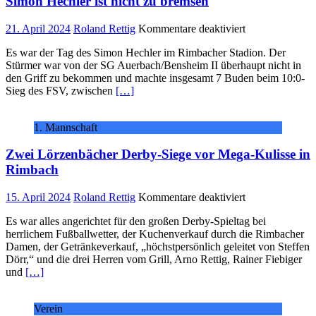
Simon Hechler ist nicht zu bremsen
Effizienz
für
21. April 2024
Roland Rettig
Kommentare deaktiviert
Simon
Es war der Tag des Simon Hechler im Rimbacher Stadion. Der
Hechler
Stürmer war von der SG Auerbach/Bensheim II überhaupt nicht in
ist
den Griff zu bekommen und machte insgesamt 7 Buden beim 10:0-
nicht
Sieg des FSV, zwischen
[…]
zu
bremsen
1. Mannschaft
Zwei Lörzenbächer Derby-Siege vor Mega-Kulisse in
Rimbach
für
15. April 2024
Roland Rettig
Kommentare deaktiviert
Zwei
Es war alles angerichtet für den großen Derby-Spieltag bei
Lörzenbächer
herrlichem Fußballwetter, der Kuchenverkauf durch die Rimbacher
Derby-
Damen, der Getränkeverkauf, „höchstpersönlich geleitet von Steffen
Siege
Dörr,“ und die drei Herren vom Grill, Arno Rettig, Rainer Fiebiger
vor
und
[…]
Mega-
Kulisse
in
Verein
Rimbach