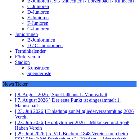
B-Junioren (JSG Mitlechtern / Lörzenbach / Rimbach)
C-Junioren
D-Junioren
E-Junioren
F-Junioren
G-Junioren
Juniorinnen
B-Juniorinnen
D / C-Juniorinnen
Terminkalender
Förderverein
Stadion
Kunstrasen
Spenderliste
News Ticker
[ 8. August 2026 ]
Spiel fällt aus
1. Mannschaft
[ 7. August 2026 ]
Der erste Punkt ist eingesammelt
1.
Mannschaft
[ 23. Juli 2026 ]
Einladung zur Mitgliederversammlung 2026
Verein
[ 23. Juli 2026 ]
Hobbyturnier 2026 – Mitkicken und Spaß
Haben
Verein
[ 29. Juni 2026 ]
5. VfL Bochum 1848 Vereinscamp beim