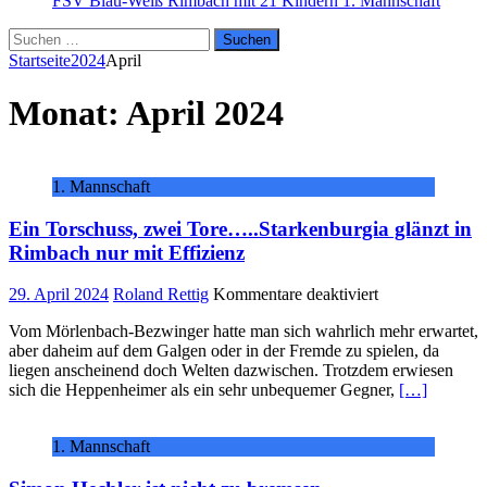
FSV Blau-Weiß Rimbach mit 21 Kindern
1. Mannschaft
Suchen
nach:
Startseite
2024
April
Monat:
April 2024
1. Mannschaft
Ein Torschuss, zwei Tore…..Starkenburgia glänzt in
Rimbach nur mit Effizienz
für
29. April 2024
Roland Rettig
Kommentare deaktiviert
Ein
Vom Mörlenbach-Bezwinger hatte man sich wahrlich mehr erwartet,
Torschuss,
aber daheim auf dem Galgen oder in der Fremde zu spielen, da
zwei
liegen anscheinend doch Welten dazwischen. Trotzdem erwiesen
Tore…..Starken
sich die Heppenheimer als ein sehr unbequemer Gegner,
[…]
glänzt
in
Rimbach
1. Mannschaft
nur
mit