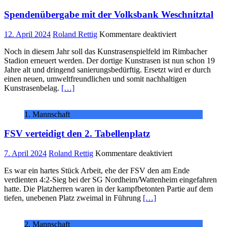
Spendenübergabe mit der Volksbank Weschnitztal
für
12. April 2024
Roland Rettig
Kommentare deaktiviert
Spendenüberga
Noch in diesem Jahr soll das Kunstrasenspielfeld im Rimbacher
mit
Stadion erneuert werden. Der dortige Kunstrasen ist nun schon 19
der
Jahre alt und dringend sanierungsbedürftig. Ersetzt wird er durch
Volksbank
einen neuen, umweltfreundlichen und somit nachhaltigen
Weschnitztal
Kunstrasenbelag.
[…]
1. Mannschaft
FSV verteidigt den 2. Tabellenplatz
für
7. April 2024
Roland Rettig
Kommentare deaktiviert
FSV
Es war ein hartes Stück Arbeit, ehe der FSV den am Ende
verteidigt
verdienten 4:2-Sieg bei der SG Nordheim/Wattenheim eingefahren
den
hatte. Die Platzherren waren in der kampfbetonten Partie auf dem
2.
tiefen, unebenen Platz zweimal in Führung
[…]
Tabellenplatz
2. Mannschaft