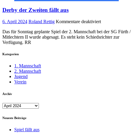
Derby der Zweiten fällt aus
für
6. April 2024
Roland Rettig
Kommentare deaktiviert
Derby
Das für Sonntag geplante Spiel der 2. Mannschaft bei der SG Fürth /
der
Mitlechtern II wurde abgesagt. Es steht kein Schiedsrichter zur
Zweiten
Verfügung. RR
fällt
aus
Kategorien
1. Mannschaft
2. Mannschaft
Jugend
Verein
Archiv
Archiv
Neueste Beiträge
Spiel fällt aus