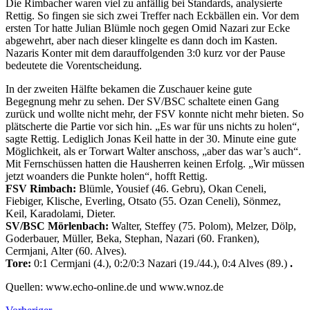
Die Rimbacher waren viel zu anfällig bei Standards, analysierte
Rettig. So fingen sie sich zwei Treffer nach Eckbällen ein. Vor dem
ersten Tor hatte Julian Blümle noch gegen Omid Nazari zur Ecke
abgewehrt, aber nach dieser klingelte es dann doch im Kasten.
Nazaris Konter mit dem darauffolgenden 3:0 kurz vor der Pause
bedeutete die Vorentscheidung.
In der zweiten Hälfte bekamen die Zuschauer keine gute
Begegnung mehr zu sehen. Der SV/BSC schaltete einen Gang
zurück und wollte nicht mehr, der FSV konnte nicht mehr bieten. So
plätscherte die Partie vor sich hin. „Es war für uns nichts zu holen“,
sagte Rettig. Lediglich Jonas Keil hatte in der 30. Minute eine gute
Möglichkeit, als er Torwart Walter anschoss, „aber das war’s auch“.
Mit Fernschüssen hatten die Hausherren keinen Erfolg. „Wir müssen
jetzt woanders die Punkte holen“, hofft Rettig.
FSV Rimbach:
Blümle, Yousief (46. Gebru), Okan Ceneli,
Fiebiger, Klische, Everling, Otsato (55. Ozan Ceneli), Sönmez,
Keil, Karadolami, Dieter.
SV/BSC Mörlenbach:
Walter, Steffey (75. Polom), Melzer, Dölp,
Goderbauer, Müller, Beka, Stephan, Nazari (60. Franken),
Cermjani, Alter (60. Alves).
Tore:
0:1 Cermjani (4.), 0:2/0:3 Nazari (19./44.), 0:4 Alves (89.)
.
Quellen: www.echo-online.de und www.wnoz.de