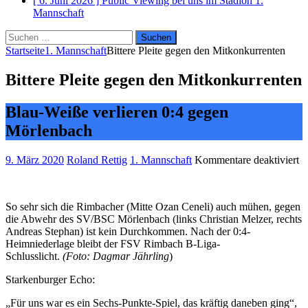
[ 6. Juni 2026 ]
Public Viewing bei uns im Stadion
1.
Mannschaft
Suchen
nach:
Startseite
1. Mannschaft
Bittere Pleite gegen den Mitkonkurrenten
Bittere Pleite gegen den Mitkonkurrenten
Blau-Weiße verlieren 0:4 gegen
Mörlenbach
fü
9. März 2020
Roland Rettig
1. Mannschaft
Kommentare deaktiviert
Bi
Pl
g
So sehr sich die Rimbacher (Mitte Ozan Ceneli) auch mühen, gegen
d
die Abwehr des SV/BSC Mörlenbach (links Christian Melzer, rechts
M
Andreas Stephan) ist kein Durchkommen. Nach der 0:4-
Heimniederlage bleibt der FSV Rimbach B-Liga-
Schlusslicht.
(Foto: Dagmar Jährling
)
Starkenburger Echo:
„Für uns war es ein Sechs-Punkte-Spiel, das kräftig daneben ging“,