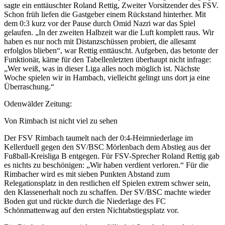
sagte ein enttäuschter Roland Rettig, Zweiter Vorsitzender des FSV.
Schon früh liefen die Gastgeber einem Rückstand hinterher. Mit
dem 0:3 kurz vor der Pause durch Omid Nazri war das Spiel
gelaufen. „In der zweiten Halbzeit war die Luft komplett raus. Wir
haben es nur noch mit Distanzschüssen probiert, die allesamt
erfolglos blieben“, war Rettig enttäuscht. Aufgeben, das betonte der
Funktionär, käme für den Tabellenletzten überhaupt nicht infrage:
„Wer weiß, was in dieser Liga alles noch möglich ist. Nächste
Woche spielen wir in Hambach, vielleicht gelingt uns dort ja eine
Überraschung.“
Odenwälder Zeitung:
Von Rimbach ist nicht viel zu sehen
Der FSV Rimbach taumelt nach der 0:4-Heimniederlage im
Kellerduell gegen den SV/BSC Mörlenbach dem Abstieg aus der
Fußball-Kreisliga B entgegen. Für FSV-Sprecher Roland Rettig gab
es nichts zu beschönigen: „Wir haben verdient verloren.“ Für die
Rimbacher wird es mit sieben Punkten Abstand zum
Relegationsplatz in den restlichen elf Spielen extrem schwer sein,
den Klassenerhalt noch zu schaffen. Der SV/BSC machte wieder
Boden gut und rückte durch die Niederlage des FC
Schönmattenwag auf den ersten Nichtabstiegsplatz vor.