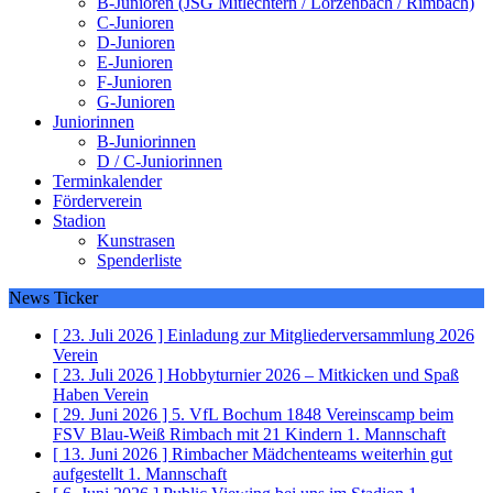
B-Junioren (JSG Mitlechtern / Lörzenbach / Rimbach)
C-Junioren
D-Junioren
E-Junioren
F-Junioren
G-Junioren
Juniorinnen
B-Juniorinnen
D / C-Juniorinnen
Terminkalender
Förderverein
Stadion
Kunstrasen
Spenderliste
News Ticker
[ 23. Juli 2026 ]
Einladung zur Mitgliederversammlung 2026
Verein
[ 23. Juli 2026 ]
Hobbyturnier 2026 – Mitkicken und Spaß
Haben
Verein
[ 29. Juni 2026 ]
5. VfL Bochum 1848 Vereinscamp beim
FSV Blau-Weiß Rimbach mit 21 Kindern
1. Mannschaft
[ 13. Juni 2026 ]
Rimbacher Mädchenteams weiterhin gut
aufgestellt
1. Mannschaft