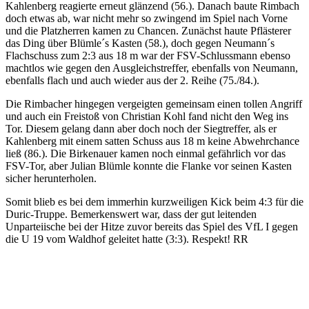
Kahlenberg reagierte erneut glänzend (56.). Danach baute Rimbach
doch etwas ab, war nicht mehr so zwingend im Spiel nach Vorne
und die Platzherren kamen zu Chancen. Zunächst haute Pflästerer
das Ding über Blümle´s Kasten (58.), doch gegen Neumann´s
Flachschuss zum 2:3 aus 18 m war der FSV-Schlussmann ebenso
machtlos wie gegen den Ausgleichstreffer, ebenfalls von Neumann,
ebenfalls flach und auch wieder aus der 2. Reihe (75./84.).
Die Rimbacher hingegen vergeigten gemeinsam einen tollen Angriff
und auch ein Freistoß von Christian Kohl fand nicht den Weg ins
Tor. Diesem gelang dann aber doch noch der Siegtreffer, als er
Kahlenberg mit einem satten Schuss aus 18 m keine Abwehrchance
ließ (86.). Die Birkenauer kamen noch einmal gefährlich vor das
FSV-Tor, aber Julian Blümle konnte die Flanke vor seinen Kasten
sicher herunterholen.
Somit blieb es bei dem immerhin kurzweiligen Kick beim 4:3 für die
Duric-Truppe. Bemerkenswert war, dass der gut leitenden
Unparteiische bei der Hitze zuvor bereits das Spiel des VfL I gegen
die U 19 vom Waldhof geleitet hatte (3:3). Respekt! RR