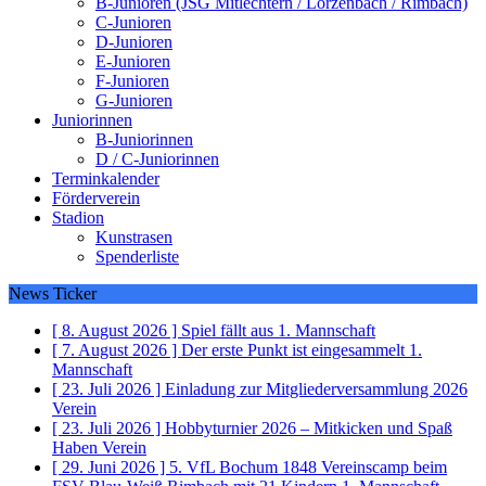
B-Junioren (JSG Mitlechtern / Lörzenbach / Rimbach)
C-Junioren
D-Junioren
E-Junioren
F-Junioren
G-Junioren
Juniorinnen
B-Juniorinnen
D / C-Juniorinnen
Terminkalender
Förderverein
Stadion
Kunstrasen
Spenderliste
News Ticker
[ 8. August 2026 ]
Spiel fällt aus
1. Mannschaft
[ 7. August 2026 ]
Der erste Punkt ist eingesammelt
1.
Mannschaft
[ 23. Juli 2026 ]
Einladung zur Mitgliederversammlung 2026
Verein
[ 23. Juli 2026 ]
Hobbyturnier 2026 – Mitkicken und Spaß
Haben
Verein
[ 29. Juni 2026 ]
5. VfL Bochum 1848 Vereinscamp beim