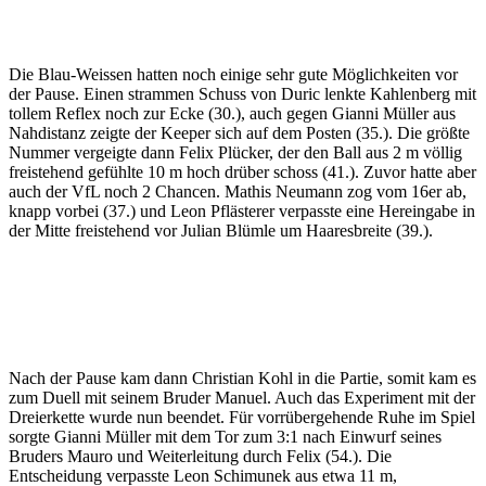
Die Blau-Weissen hatten noch einige sehr gute Möglichkeiten vor
der Pause. Einen strammen Schuss von Duric lenkte Kahlenberg mit
tollem Reflex noch zur Ecke (30.), auch gegen Gianni Müller aus
Nahdistanz zeigte der Keeper sich auf dem Posten (35.). Die größte
Nummer vergeigte dann Felix Plücker, der den Ball aus 2 m völlig
freistehend gefühlte 10 m hoch drüber schoss (41.). Zuvor hatte aber
auch der VfL noch 2 Chancen. Mathis Neumann zog vom 16er ab,
knapp vorbei (37.) und Leon Pflästerer verpasste eine Hereingabe in
der Mitte freistehend vor Julian Blümle um Haaresbreite (39.).
Nach der Pause kam dann Christian Kohl in die Partie, somit kam es
zum Duell mit seinem Bruder Manuel. Auch das Experiment mit der
Dreierkette wurde nun beendet. Für vorrübergehende Ruhe im Spiel
sorgte Gianni Müller mit dem Tor zum 3:1 nach Einwurf seines
Bruders Mauro und Weiterleitung durch Felix (54.). Die
Entscheidung verpasste Leon Schimunek aus etwa 11 m,