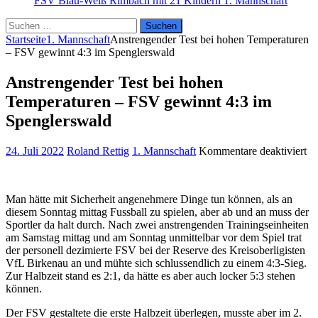
FSV Blau-Weiß Rimbach mit 21 Kindern
1. Mannschaft
Suchen
nach:
Startseite
1. Mannschaft
Anstrengender Test bei hohen Temperaturen
– FSV gewinnt 4:3 im Spenglerswald
Anstrengender Test bei hohen
Temperaturen – FSV gewinnt 4:3 im
Spenglerswald
fü
24. Juli 2022
Roland Rettig
1. Mannschaft
Kommentare deaktiviert
An
Te
be
Man hätte mit Sicherheit angenehmere Dinge tun können, als an
ho
diesem Sonntag mittag Fussball zu spielen, aber ab und an muss der
Te
Sportler da halt durch. Nach zwei anstrengenden Trainingseinheiten
–
am Samstag mittag und am Sonntag unmittelbar vor dem Spiel trat
F
der personell dezimierte FSV bei der Reserve des Kreisoberligisten
ge
VfL Birkenau an und mühte sich schlussendlich zu einem 4:3-Sieg.
4:
Zur Halbzeit stand es 2:1, da hätte es aber auch locker 5:3 stehen
im
können.
Sp
Der FSV gestaltete die erste Halbzeit überlegen, musste aber im 2.