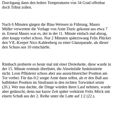
Durchgang dann den hohen Temperaturen von 34 Grad offenbar
doch Tribut zollen.
Nach 6 Minuten gingen die Blau-Weissen in Führung, Mauro
Müller verwertete die Vorlage von Amir Duric gekonnt aus etwa 7
m. Erneut Mauro war es, der in der 11. Minute einfach mal abzog,
aber knapp vorbei schoss. Nur 2 Minuten späterzwang Felix Plücker
den VfL-Keeper Nico Kahlenberg zu einer Glanzparade, als dieser
den Schuss aus 10 entschärfte.
Rimbach probierte es heute mal mit einer Dreierkette, diese wurde in
der 15. Minute erstmals überlistet, die Abseitsfalle funktionierte
nicht. Leon Pflästerer schoss aber aus aussichtsreicher Position am
Tor vorbei. Für das 0:2 sorgte Amir dann selbst, als er den Ball aus
halblinker Position im Strafraum in den rechten Torwinkel setzte
(20.). Wer nun dachte, die Dinge würden ihren Lauf nehmen, wurde
aber getäuscht, denn nur kurze Zeit später verkürzte Felix Möck mit
einem Schuß aus der 2. Reihe unter die Latte auf 1:2 (22.).