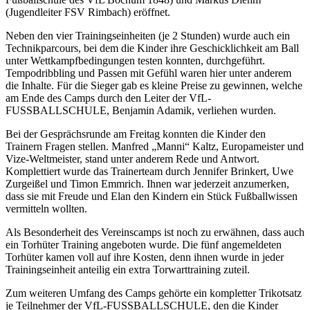
(Jugendleiter FSV Rimbach) eröffnet.
Neben den vier Trainingseinheiten (je 2 Stunden) wurde auch ein
Technikparcours, bei dem die Kinder ihre Geschicklichkeit am Ball
unter Wettkampfbedingungen testen konnten, durchgeführt.
Tempodribbling und Passen mit Gefühl waren hier unter anderem
die Inhalte. Für die Sieger gab es kleine Preise zu gewinnen, welche
am Ende des Camps durch den Leiter der VfL-
FUSSBALLSCHULE, Benjamin Adamik, verliehen wurden.
Bei der Gesprächsrunde am Freitag konnten die Kinder den
Trainern Fragen stellen. Manfred „Manni“ Kaltz, Europameister und
Vize-Weltmeister, stand unter anderem Rede und Antwort.
Komplettiert wurde das Trainerteam durch Jennifer Brinkert, Uwe
Zurgeißel und Timon Emmrich. Ihnen war jederzeit anzumerken,
dass sie mit Freude und Elan den Kindern ein Stück Fußballwissen
vermitteln wollten.
Als Besonderheit des Vereinscamps ist noch zu erwähnen, dass auch
ein Torhüter Training angeboten wurde. Die fünf angemeldeten
Torhüter kamen voll auf ihre Kosten, denn ihnen wurde in jeder
Trainingseinheit anteilig ein extra Torwarttraining zuteil.
Zum weiteren Umfang des Camps gehörte ein kompletter Trikotsatz
je Teilnehmer der VfL-FUSSBALLSCHULE, den die Kinder