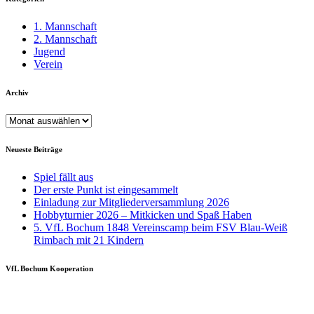
1. Mannschaft
2. Mannschaft
Jugend
Verein
Archiv
Archiv
Neueste Beiträge
Spiel fällt aus
Der erste Punkt ist eingesammelt
Einladung zur Mitgliederversammlung 2026
Hobbyturnier 2026 – Mitkicken und Spaß Haben
5. VfL Bochum 1848 Vereinscamp beim FSV Blau-Weiß
Rimbach mit 21 Kindern
VfL Bochum Kooperation