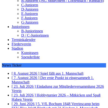
B-Junioren (JSG Mitlechtern / Lörzenbach / Rimbach)
C-Junioren
D-Junioren
E-Junioren
F-Junioren
G-Junioren
Juniorinnen
B-Juniorinnen
D / C-Juniorinnen
Terminkalender
Förderverein
Stadion
Kunstrasen
Spenderliste
News Ticker
[ 8. August 2026 ]
Spiel fällt aus
1. Mannschaft
[ 7. August 2026 ]
Der erste Punkt ist eingesammelt
1.
Mannschaft
[ 23. Juli 2026 ]
Einladung zur Mitgliederversammlung 2026
Verein
[ 23. Juli 2026 ]
Hobbyturnier 2026 – Mitkicken und Spaß
Haben
Verein
[ 29. Juni 2026 ]
5. VfL Bochum 1848 Vereinscamp beim