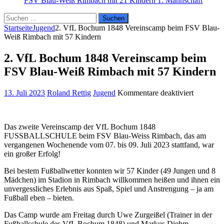
FSV Blau-Weiß Rimbach mit 21 Kindern
1. Mannschaft
Suchen
nach:
Startseite
Jugend
2. VfL Bochum 1848 Vereinscamp beim FSV Blau-
Weiß Rimbach mit 57 Kindern
2. VfL Bochum 1848 Vereinscamp beim
FSV Blau-Weiß Rimbach mit 57 Kindern
für
13. Juli 2023
Roland Rettig
Jugend
Kommentare deaktiviert
2.
VfL
Bochum
Das zweite Vereinscamp der VfL Bochum 1848
1848
FUSSBALLSCHULE beim FSV Blau-Weiss Rimbach, das am
Vereinsc
vergangenen Wochenende vom 07. bis 09. Juli 2023 stattfand, war
beim
ein großer Erfolg!
FSV
Blau-
Bei bestem Fußballwetter konnten wir 57 Kinder (49 Jungen und 8
Weiß
Mädchen) im Stadion in Rimbach willkommen heißen und ihnen ein
Rimbach
unvergessliches Erlebnis aus Spaß, Spiel und Anstrengung – ja am
mit
Fußball eben – bieten.
57
Kindern
Das Camp wurde am Freitag durch Uwe Zurgeißel (Trainer in der
Fußballschule des VfL Bochum 1848) und Markus Diehm