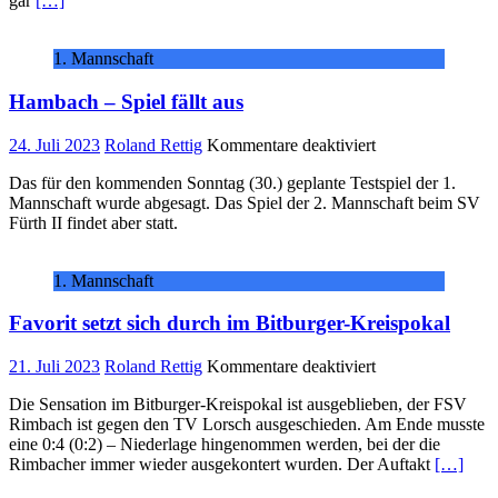
gar
[…]
Odenwälder
A-
Ligisten
1. Mannschaft
noch
aus
Hambach – Spiel fällt aus
der
Hand
für
24. Juli 2023
Roland Rettig
Kommentare deaktiviert
Hambach
Das für den kommenden Sonntag (30.) geplante Testspiel der 1.
–
Mannschaft wurde abgesagt. Das Spiel der 2. Mannschaft beim SV
Spiel
Fürth II findet aber statt.
fällt
aus
1. Mannschaft
Favorit setzt sich durch im Bitburger-Kreispokal
für
21. Juli 2023
Roland Rettig
Kommentare deaktiviert
Favorit
Die Sensation im Bitburger-Kreispokal ist ausgeblieben, der FSV
setzt
Rimbach ist gegen den TV Lorsch ausgeschieden. Am Ende musste
sich
eine 0:4 (0:2) – Niederlage hingenommen werden, bei der die
durch
Rimbacher immer wieder ausgekontert wurden. Der Auftakt
[…]
im
Bitburger-