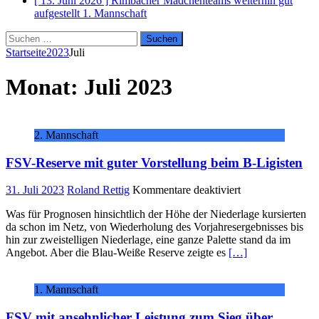
[ 13. Juni 2026 ]
Rimbacher Mädchenteams weiterhin gut
aufgestellt
1. Mannschaft
Suchen
nach:
Startseite
2023
Juli
Monat:
Juli 2023
2. Mannschaft
FSV-Reserve mit guter Vorstellung beim B-Ligisten
für
31. Juli 2023
Roland Rettig
Kommentare deaktiviert
FSV-
Was für Prognosen hinsichtlich der Höhe der Niederlage kursierten
Reserve
da schon im Netz, von Wiederholung des Vorjahresergebnisses bis
mit
hin zur zweistelligen Niederlage, eine ganze Palette stand da im
guter
Angebot. Aber die Blau-Weiße Reserve zeigte es
[…]
Vorstellung
beim
B-
1. Mannschaft
Ligisten
FSV mit ansehnlicher Leistung zum Sieg über