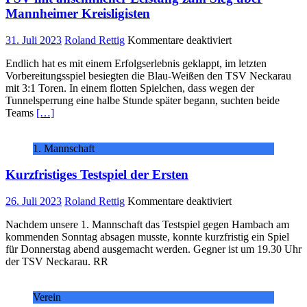
Mannheimer Kreisligisten
für
31. Juli 2023
Roland Rettig
Kommentare deaktiviert
FSV
Endlich hat es mit einem Erfolgserlebnis geklappt, im letzten
mit
Vorbereitungsspiel besiegten die Blau-Weißen den TSV Neckarau
ansehnlicher
mit 3:1 Toren. In einem flotten Spielchen, dass wegen der
Leistung
Tunnelsperrung eine halbe Stunde später begann, suchten beide
zum
Teams
[…]
Sieg
über
Mannheimer
1. Mannschaft
Kreisligisten
Kurzfristiges Testspiel der Ersten
für
26. Juli 2023
Roland Rettig
Kommentare deaktiviert
Kurzfristiges
Nachdem unsere 1. Mannschaft das Testspiel gegen Hambach am
Testspiel
kommenden Sonntag absagen musste, konnte kurzfristig ein Spiel
der
für Donnerstag abend ausgemacht werden. Gegner ist um 19.30 Uhr
Ersten
der TSV Neckarau. RR
Verein