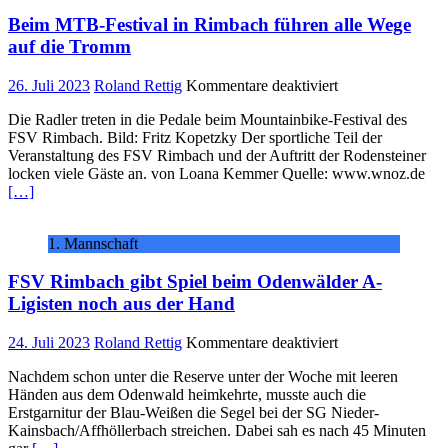
Beim MTB-Festival in Rimbach führen alle Wege
auf die Tromm
für
26. Juli 2023
Roland Rettig
Kommentare deaktiviert
Beim
Die Radler treten in die Pedale beim Mountainbike-Festival des
MTB-
FSV Rimbach. Bild: Fritz Kopetzky Der sportliche Teil der
Festival
Veranstaltung des FSV Rimbach und der Auftritt der Rodensteiner
in
locken viele Gäste an. von Loana Kemmer Quelle: www.wnoz.de
Rimbach
[…]
führen
alle
Wege
1. Mannschaft
auf
die
FSV Rimbach gibt Spiel beim Odenwälder A-
Tromm
Ligisten noch aus der Hand
für
24. Juli 2023
Roland Rettig
Kommentare deaktiviert
FSV
Nachdem schon unter die Reserve unter der Woche mit leeren
Rimbach
Händen aus dem Odenwald heimkehrte, musste auch die
gibt
Erstgarnitur der Blau-Weißen die Segel bei der SG Nieder-
Spiel
Kainsbach/Affhöllerbach streichen. Dabei sah es nach 45 Minuten
beim