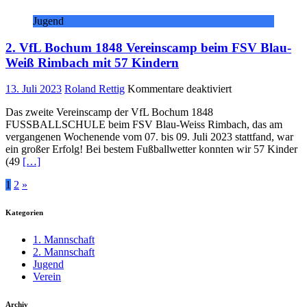
ersten
Jugend
Testspielerfolg
2. VfL Bochum 1848 Vereinscamp beim FSV Blau-
Weiß Rimbach mit 57 Kindern
für
13. Juli 2023
Roland Rettig
Kommentare deaktiviert
2.
Das zweite Vereinscamp der VfL Bochum 1848
VfL
FUSSBALLSCHULE beim FSV Blau-Weiss Rimbach, das am
Bochum
vergangenen Wochenende vom 07. bis 09. Juli 2023 stattfand, war
1848
ein großer Erfolg! Bei bestem Fußballwetter konnten wir 57 Kinder
Vereinscamp
(49
[…]
beim
FSV
Seitennummerierung
1
2
»
Blau-
Weiß
der
Rimbach
Kategorien
Beiträge
mit
57
1. Mannschaft
Kindern
2. Mannschaft
Jugend
Verein
Archiv