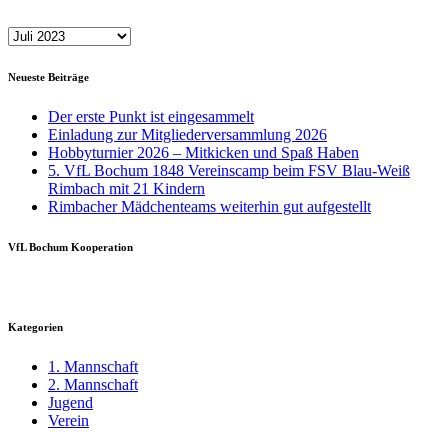
Archiv
Neueste Beiträge
Der erste Punkt ist eingesammelt
Einladung zur Mitgliederversammlung 2026
Hobbyturnier 2026 – Mitkicken und Spaß Haben
5. VfL Bochum 1848 Vereinscamp beim FSV Blau-Weiß
Rimbach mit 21 Kindern
Rimbacher Mädchenteams weiterhin gut aufgestellt
VfL Bochum Kooperation
Kategorien
1. Mannschaft
2. Mannschaft
Jugend
Verein