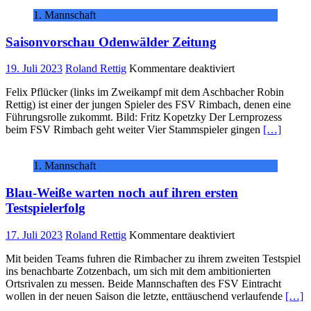
Kreispokal
1. Mannschaft
Saisonvorschau Odenwälder Zeitung
für
19. Juli 2023
Roland Rettig
Kommentare deaktiviert
Saisonvorschau
Felix Pflücker (links im Zweikampf mit dem Aschbacher Robin
Odenwälder
Rettig) ist einer der jungen Spieler des FSV Rimbach, denen eine
Zeitung
Führungsrolle zukommt. Bild: Fritz Kopetzky Der Lernprozess
beim FSV Rimbach geht weiter Vier Stammspieler gingen
[…]
1. Mannschaft
Blau-Weiße warten noch auf ihren ersten
Testspielerfolg
für
17. Juli 2023
Roland Rettig
Kommentare deaktiviert
Blau-
Mit beiden Teams fuhren die Rimbacher zu ihrem zweiten Testspiel
Weiße
ins benachbarte Zotzenbach, um sich mit dem ambitionierten
warten
Ortsrivalen zu messen. Beide Mannschaften des FSV Eintracht
noch
wollen in der neuen Saison die letzte, enttäuschend verlaufende
[…]
auf
ihren