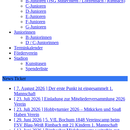
B-Junioren (JSG Mitlechtern / Lörzenbach / Rimbach)
C-Junioren
D-Junioren
E-Junioren
F-Junioren
G-Junioren
Juniorinnen
B-Juniorinnen
D / C-Juniorinnen
Terminkalender
Förderverein
Stadion
Kunstrasen
Spenderliste
News Ticker
[ 7. August 2026 ]
Der erste Punkt ist eingesammelt
1.
Mannschaft
[ 23. Juli 2026 ]
Einladung zur Mitgliederversammlung 2026
Verein
[ 23. Juli 2026 ]
Hobbyturnier 2026 – Mitkicken und Spaß
Haben
Verein
[ 29. Juni 2026 ]
5. VfL Bochum 1848 Vereinscamp beim
FSV Blau-Weiß Rimbach mit 21 Kindern
1. Mannschaft