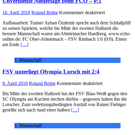
Unverdiente Niederlage beim FCO – 0:1
für
16. April 2018
Roland Rettig
Kommentare deaktiviert
Unverdiente
Aufbauarbeit: Trainer Ayhan Özdemir spricht nach dem Schlußpfiff
Niederlage
zu seinen Spielern, welche bis Mitte der zweiten Halbzeit die
beim
bessere Mannschaft waren am Abtsteinacher Hardberg. www.echo-
FCO
online.de: FC Ober-Abtsteinach – FSV Rimbach 1:0 (0:0). Einen
–
am Ende
[…]
0:1
1. Mannschaft
FSV unterliegt Olympia Lorsch mit 2:4
für
8. April 2018
Roland Rettig
Kommentare deaktiviert
FSV
Bis Mitte der zweiten Halbzeit hat der FSV Blau-Weiß gegen den
unterliegt
SC Olympia am Kuchen riechen dürfen – gegessen haben ihn die
Olympia
Lorscher. Zum verletzungsbedingten Ausfall von Rainer Fiebiger
Lorsch
gesellte sich nach rund einer halben
[…]
mit
2:4
1. Mannschaft