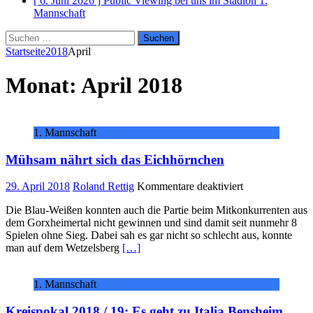
[ 6. Juni 2026 ]
Public Viewing bei uns im Stadion
1.
Mannschaft
Suchen
nach:
Startseite
2018
April
Monat:
April 2018
1. Mannschaft
Mühsam nährt sich das Eichhörnchen
für
29. April 2018
Roland Rettig
Kommentare deaktiviert
Mühsam
Die Blau-Weißen konnten auch die Partie beim Mitkonkurrenten aus
nährt
dem Gorxheimertal nicht gewinnen und sind damit seit nunmehr 8
sich
Spielen ohne Sieg. Dabei sah es gar nicht so schlecht aus, konnte
das
man auf dem Wetzelsberg
[…]
Eichhörnchen
1. Mannschaft
Kreispokal 2018 / 19: Es geht zu Italia Bensheim