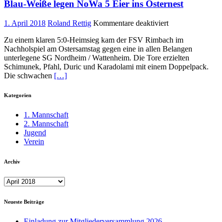
Blau-Weiße legen NoWa 5 Eier ins Osternest
für
1. April 2018
Roland Rettig
Kommentare deaktiviert
Blau-
Zu einem klaren 5:0-Heimsieg kam der FSV Rimbach im
Weiße
Nachholspiel am Ostersamstag gegen eine in allen Belangen
legen
unterlegene SG Nordheim / Wattenheim. Die Tore erzielten
NoWa
Schimunek, Pfahl, Duric und Karadolami mit einem Doppelpack.
5
Die schwachen
[…]
Eier
ins
Osternest
Kategorien
1. Mannschaft
2. Mannschaft
Jugend
Verein
Archiv
Archiv
Neueste Beiträge
Einladung zur Mitgliederversammlung 2026