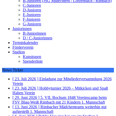
B-Junioren (JSG Mitlechtern / Lörzenbach / Rimbach)
C-Junioren
D-Junioren
E-Junioren
F-Junioren
G-Junioren
Juniorinnen
B-Juniorinnen
D / C-Juniorinnen
Terminkalender
Förderverein
Stadion
Kunstrasen
Spenderliste
News Ticker
[ 23. Juli 2026 ]
Einladung zur Mitgliederversammlung 2026
Verein
[ 23. Juli 2026 ]
Hobbyturnier 2026 – Mitkicken und Spaß
Haben
Verein
[ 29. Juni 2026 ]
5. VfL Bochum 1848 Vereinscamp beim
FSV Blau-Weiß Rimbach mit 21 Kindern
1. Mannschaft
[ 13. Juni 2026 ]
Rimbacher Mädchenteams weiterhin gut
aufgestellt
1. Mannschaft