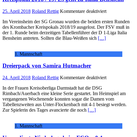
für
25. April 2018
Roland Rettig
Kommentare deaktiviert
Kreispokal
Im Vereinsheim der SG Gronau wurden die beiden ersten Runden
2018
des Krombacher Kreispokals 2018/19 ausgelost. Der FSV muß in
/
der 1. Runde beim derzeitigen Tabellenführer der D 1-Liga Italia
19:
Bensheim antreten. Sollten die Blau-Weißen sich
[…]
Es
geht
zu
1. Mannschaft
Italia
Bensheim
Dreierpack von Samira Hutmacher
für
24. April 2018
Roland Rettig
Kommentare deaktiviert
Dreierpack
In der Frauen Kreisoberliga Darmstadt hat die DSG
von
Rimbach/Auerbach eine kleine Serie gestartet. Im Heimspiel am
Samira
vergangenen Wochenende konnten sogar die Damen vom
Hutmacher
Tabellenzweiten aus Unter-Flockenbach mit 4-1 besiegt werden.
Zur Spielerin des Tages avancierte die noch
[…]
1. Mannschaft