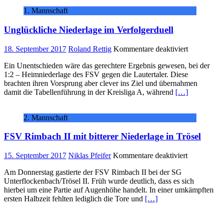
1. Mannschaft
Unglückliche Niederlage im Verfolgerduell
für
18. September 2017
Roland Rettig
Kommentare deaktiviert
Unglückli
Ein Unentschieden wäre das gerechtere Ergebnis gewesen, bei der
Niederlag
1:2 – Heimniederlage des FSV gegen die Lautertaler. Diese
im
brachten ihren Vorsprung aber clever ins Ziel und übernahmen
Verfolgerd
damit die Tabellenführung in der Kreisliga A, während
[…]
2. Mannschaft
FSV Rimbach II mit bitterer Niederlage in Trösel
für
15. September 2017
Niklas Pfeifer
Kommentare deaktiviert
FSV
Am Donnerstag gastierte der FSV Rimbach II bei der SG
Rimbach
Unterflockenbach/Trösel II. Früh wurde deutlich, dass es sich
II
hierbei um eine Partie auf Augenhöhe handelt. In einer umkämpften
mit
ersten Halbzeit fehlten lediglich die Tore und
[…]
bitterer
Niederlag
in