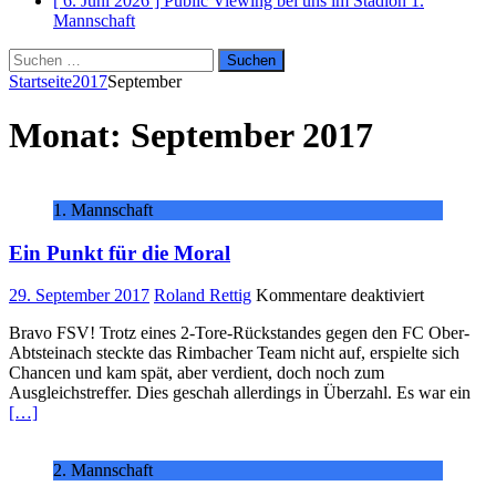
[ 6. Juni 2026 ]
Public Viewing bei uns im Stadion
1.
Mannschaft
Suchen
nach:
Startseite
2017
September
Monat:
September 2017
1. Mannschaft
Ein Punkt für die Moral
für
29. September 2017
Roland Rettig
Kommentare deaktiviert
Ein
Bravo FSV! Trotz eines 2-Tore-Rückstandes gegen den FC Ober-
Punkt
Abtsteinach steckte das Rimbacher Team nicht auf, erspielte sich
für
Chancen und kam spät, aber verdient, doch noch zum
die
Ausgleichstreffer. Dies geschah allerdings in Überzahl. Es war ein
Moral
[…]
2. Mannschaft