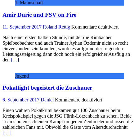
1. Mannschaft
Trösel
Amir Duric und FSV on Fire
für
11. September 2017
Roland Rettig
Kommentare deaktiviert
Amir
Nach einer ersten halben Stunde, mit der die Rimbacher
Duric
Spielbeobachter und auch Trainer Ayhan Özdemir nicht so recht
und
einverstanden sein konnten, wurde es aufgrund der folgenden
FSV
Leistungssteigerung dann doch noch ein erfolgreicher Ausflug an
on
den
[…]
Fire
Jugend
Pokalfight begeistert die Zuschauer
für
6. September 2017
Daniel
Kommentare deaktiviert
Pokalfight
Einen wahren Pokalkrimi bekamen gut 100 Zuschauer beim
begeistert
Kreispokalspiel gegen die JSG Fürth-Lörzenbach zu sehen. Beide
die
Teams boten sich einen Kampf um jeden Zentimeter und rissen die
Zuschauer
zahlreichen Fans mit. Obwohl die Gäste vom Altersdurchschnitt
[…]