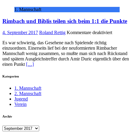
1. Mannschaft
Rimbach und Biblis teilen sich beim 1:1 die Punkte
für
4. September 2017
Roland Rettig
Kommentare deaktiviert
Rimbach
Es war schwierig, das Gesehene nach Spielende richtig
und
einzuordnen. Einerseits lief bei der neuformierten Rimbacher
Biblis
Mannschaft wenig zusammen, so mußte man sich nach Rückstand
teilen
und spätem Ausgleichstreffer durch Amir Duric eigentlich über den
sich
einen Punkt
[…]
beim
1:1
die
Kategorien
Punkte
1. Mannschaft
2. Mannschaft
Jugend
Verein
Archiv
Archiv