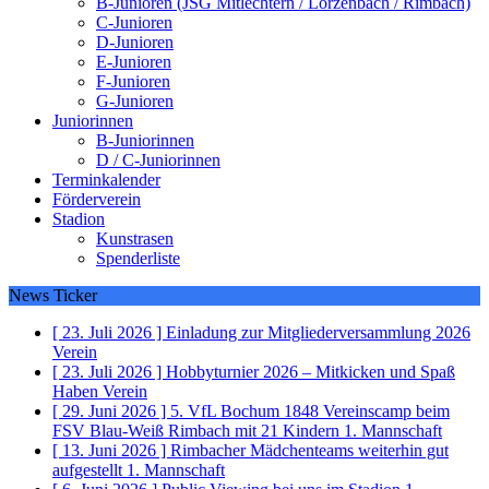
B-Junioren (JSG Mitlechtern / Lörzenbach / Rimbach)
C-Junioren
D-Junioren
E-Junioren
F-Junioren
G-Junioren
Juniorinnen
B-Juniorinnen
D / C-Juniorinnen
Terminkalender
Förderverein
Stadion
Kunstrasen
Spenderliste
News Ticker
[ 23. Juli 2026 ]
Einladung zur Mitgliederversammlung 2026
Verein
[ 23. Juli 2026 ]
Hobbyturnier 2026 – Mitkicken und Spaß
Haben
Verein
[ 29. Juni 2026 ]
5. VfL Bochum 1848 Vereinscamp beim
FSV Blau-Weiß Rimbach mit 21 Kindern
1. Mannschaft
[ 13. Juni 2026 ]
Rimbacher Mädchenteams weiterhin gut
aufgestellt
1. Mannschaft